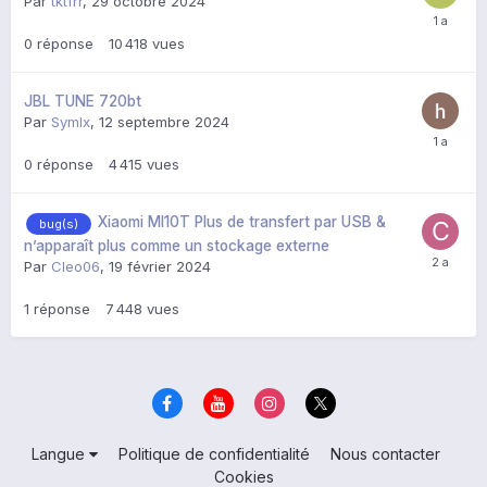
Par
tktfrr
,
29 octobre 2024
0
réponse
10 418
vues
JBL TUNE 720bt
Par
Symlx
,
12 septembre 2024
0
réponse
4 415
vues
Xiaomi MI10T Plus de transfert par USB &
bug(s)
n’apparaît plus comme un stockage externe
Par
Cleo06
,
19 février 2024
1
réponse
7 448
vues
Langue
Politique de confidentialité
Nous contacter
Cookies