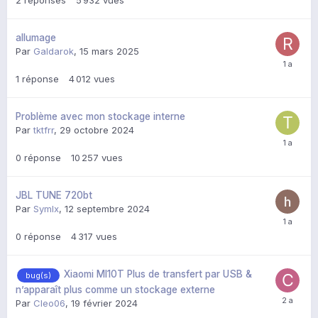
2
réponses
5 932
vues
allumage
Par
Galdarok
,
15 mars 2025
1
réponse
4 012
vues
Problème avec mon stockage interne
Par
tktfrr
,
29 octobre 2024
0
réponse
10 257
vues
JBL TUNE 720bt
Par
Symlx
,
12 septembre 2024
0
réponse
4 317
vues
Xiaomi MI10T Plus de transfert par USB &
bug(s)
n’apparaît plus comme un stockage externe
Par
Cleo06
,
19 février 2024