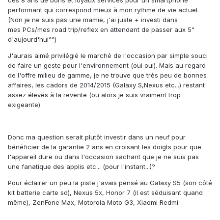
ces 8 ans de bons et loyaux services pour un smartphone
performant qui correspond mieux à mon rythme de vie actuel.
(Non je ne suis pas une mamie, j'ai juste + investi dans
mes PCs/mes road trip/reflex en attendant de passer aux 5"
d'aujourd'hui^^)
J'aurais aimé privilégié le marché de l'occasion par simple souci
de faire un geste pour l'environnement (oui oui). Mais au regard
de l'offre milieu de gamme, je ne trouve que très peu de bonnes
affaires, les cadors de 2014/2015 (Galaxy S,Nexus etc...) restant
assez élevés à la revente (ou alors je suis vraiment trop
exigeante).
Donc ma question serait plutôt investir dans un neuf pour
bénéficier de la garantie 2 ans en croisant les doigts pour que
l'appareil dure ou dans l'occasion sachant que je ne suis pas
une fanatique des applis etc... (pour l'instant...)?
Pour éclairer un peu la piste j'avais pensé au Galaxy S5 (son côté
kit batterie carte sd), Nexus 5x, Honor 7 (il est séduisant quand
même), ZenFone Max, Motorola Moto G3, Xiaomi Redmi