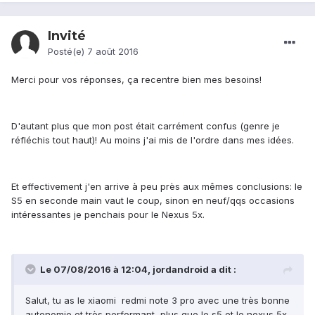
Invité
Posté(e)
7 août 2016
Merci pour vos réponses, ça recentre bien mes besoins!
D'autant plus que mon post était carrément confus (genre je
réfléchis tout haut)! Au moins j'ai mis de l'ordre dans mes idées.
Et effectivement j'en arrive à peu près aux mêmes conclusions: le
S5 en seconde main vaut le coup, sinon en neuf/qqs occasions
intéressantes je penchais pour le Nexus 5x.
Le 07/08/2016 à 12:04,
jordandroid
a dit :
Salut, tu as le xiaomi redmi note 3 pro avec une très bonne
autonomie et très performant, plus que le s5 et le nexus 5x,