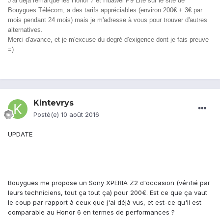
J'ai déjà remarqué les Honor 7 et Huawei P9 Lite sur le site de
Bouygues Télécom, a des tarifs appréciables (environ 200€ + 3€ par
mois pendant 24 mois) mais je m'adresse à vous pour trouver d'autres
alternatives.
Merci d'avance, et je m'excuse du degré d'exigence dont je fais preuve
=)
Kintevrys
Posté(e)
10 août 2016
UPDATE
Bouygues me propose un Sony XPERIA Z2 d'occasion (vérifié par
leurs techniciens, tout ça tout ça) pour 200€. Est ce que ça vaut
le coup par rapport à ceux que j'ai déjà vus, et est-ce qu'il est
comparable au Honor 6 en termes de performances ?