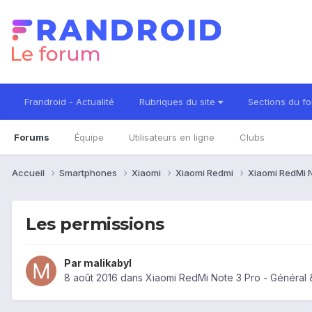
Frandroid - Actualité
Rubriques du site
Sections du f
Forums
Équipe
Utilisateurs en ligne
Clubs
Accueil
Smartphones
Xiaomi
Xiaomi Redmi
Xiaomi RedMi 
Les permissions
Par
malikabyl
8 août 2016
dans
Xiaomi RedMi Note 3 Pro - Général