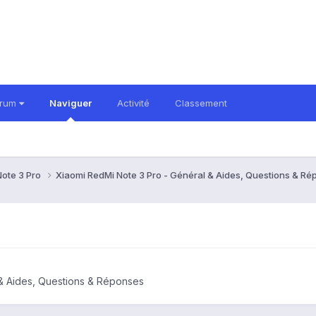
orum
Naviguer
Activité
Classement
Note 3 Pro
Xiaomi RedMi Note 3 Pro - Général & Aides, Questions & R
 & Aides, Questions & Réponses