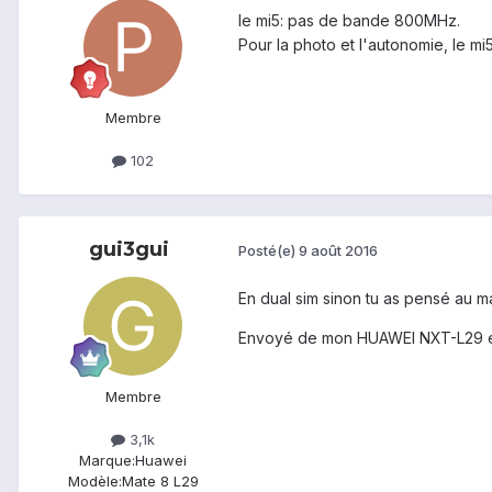
le mi5: pas de bande 800MHz.
Pour la photo et l'autonomie, le mi5
Membre
102
gui3gui
Posté(e)
9 août 2016
En dual sim sinon tu as pensé au 
Envoyé de mon HUAWEI NXT-L29 en 
Membre
3,1k
Marque:
Huawei
Modèle:
Mate 8 L29