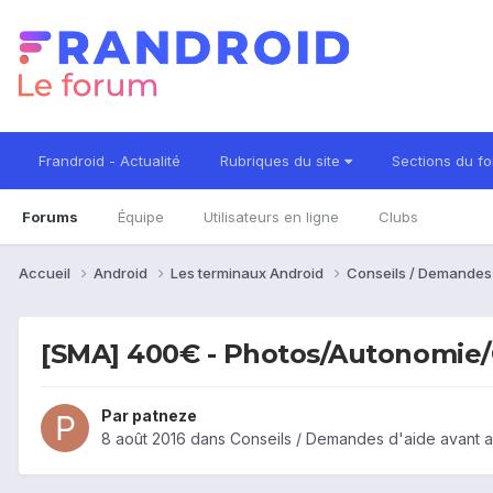
Frandroid - Actualité
Rubriques du site
Sections du f
Forums
Équipe
Utilisateurs en ligne
Clubs
Accueil
Android
Les terminaux Android
Conseils / Demandes
[SMA] 400€ - Photos/Autonomie
Par
patneze
8 août 2016
dans
Conseils / Demandes d'aide avant a