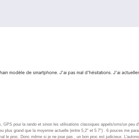
ain modèle de smartphone. J'ai pas mal d'hésitations. J'ai actuelleme
, GPS pour la rando et sinon les utilisations classiques appels/sms/un peu d'
eu plus grand que la moyenne actuelle (entre 5,2" et 5.7") . 6 pouces me para
mal le proc. Donc même si je ne joue pas , un bon proc est judicieux. L'auton