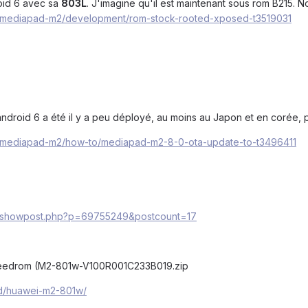
oid 6 avec sa
803L
. J'imagine qu'il est maintenant sous rom B215. 
m/mediapad-m2/development/rom-stock-rooted-xposed-t3519031
droid 6 a été il y a peu déployé, au moins au Japon et en corée, 
m/mediapad-m2/how-to/mediapad-m2-8-0-ota-update-to-t3496411
om/showpost.php?p=69755249&postcount=17
 needrom (M2-801w-V100R001C233B019.zip
d/huawei-m2-801w/