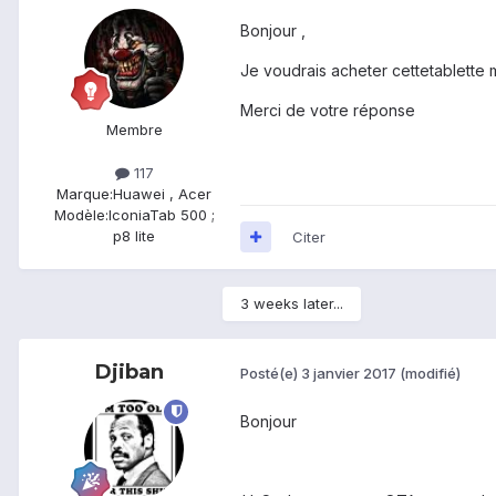
Bonjour ,
Je voudrais acheter cettetablette m
Merci de votre réponse
Membre
117
Marque:
Huawei , Acer
Modèle:
IconiaTab 500 ;
p8 lite
Citer
3 weeks later...
Djiban
Posté(e)
3 janvier 2017
(modifié)
Bonjour