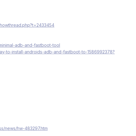
/showthread.php?t=2433454
minimal-adb-and-fastboot-tool
-way-to-install-androids-adb-and-fastboot-to-1586992378?
ess/news/hw-483297.htm