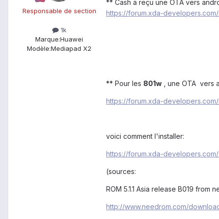
** Cash a reçu une OTA vers andr
Responsable de section
https://forum.xda-developers.co
1k
Marque:
Huawei
Modèle:
Mediapad X2
** Pour les
801w
, une OTA vers an
https://forum.xda-developers.co
voici comment l'installer:
https://forum.xda-developers.c
(sources:
ROM 5.1.1 Asia release B019 from
http://www.needrom.com/downloa