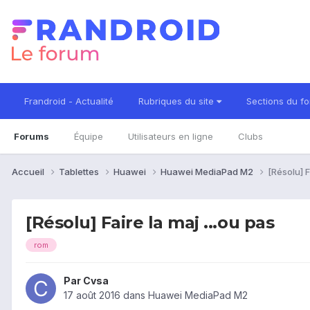
Frandroid - Actualité
Rubriques du site
Sections du f
Forums
Équipe
Utilisateurs en ligne
Clubs
Accueil
Tablettes
Huawei
Huawei MediaPad M2
[Résolu] F
[Résolu] Faire la maj ...ou pas
rom
Par
Cvsa
17 août 2016
dans
Huawei MediaPad M2