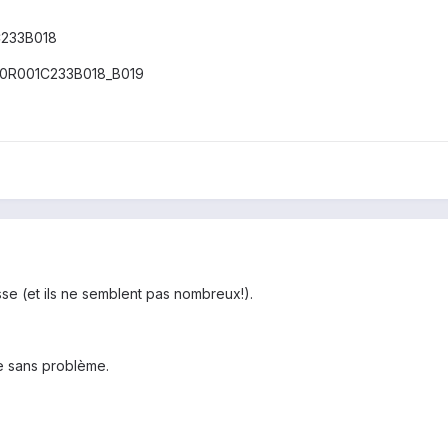
C233B018
00R001C233B018_B019
se (et ils ne semblent pas nombreux!).
ite sans problème.