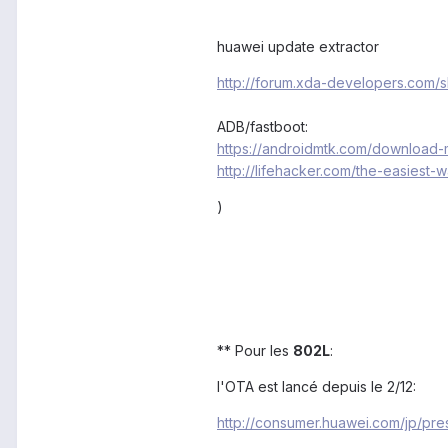
huawei update extractor
http://forum.xda-developers.com
ADB/fastboot:
https://androidmtk.com/download-
http://lifehacker.com/the-easiest
)
** Pour les
802L
:
l'OTA est lancé depuis le 2/12:
http://consumer.huawei.com/jp/pr