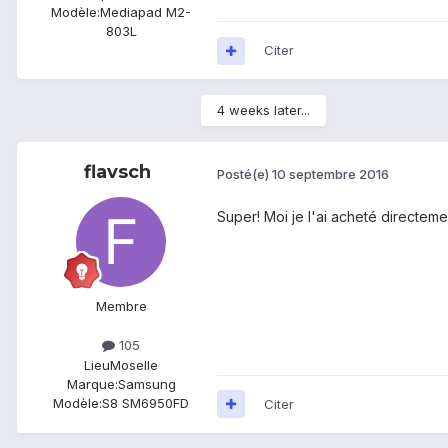
Modèle:
Mediapad M2-
803L
Citer
4 weeks later...
flavsch
Posté(e)
10 septembre 2016
Super! Moi je l'ai acheté directem
Membre
105
Lieu
Moselle
Marque:
Samsung
Modèle:
S8 SM6950FD
Citer