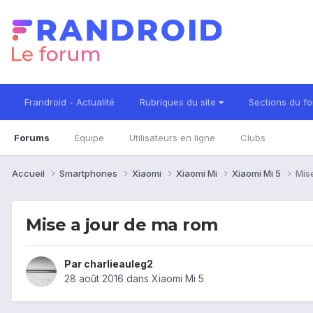
Frandroid - Actualité
Rubriques du site
Sections du f
Forums
Équipe
Utilisateurs en ligne
Clubs
Accueil
Smartphones
Xiaomi
Xiaomi Mi
Xiaomi Mi 5
Mis
Mise a jour de ma rom
Par
charlieauleg2
28 août 2016
dans
Xiaomi Mi 5