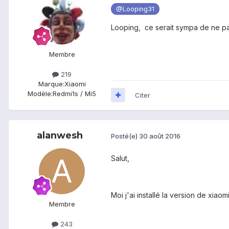
@Looping31
Looping, ce serait sympa de ne pas 
Membre
219
Marque:
Xiaomi
Modèle:
Redmi1s / Mi5
Citer
alanwesh
Posté(e)
30 août 2016
Salut,
Moi j'ai installé la version de xiaom
Membre
243