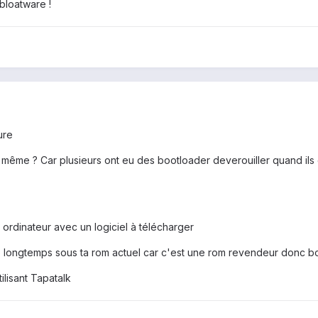
bloatware !
ure
i même ? Car plusieurs ont eu des bootloader deverouiller quand ils o
n ordinateur avec un logiciel à télécharger
rop longtemps sous ta rom actuel car c'est une rom revendeur donc 
lisant Tapatalk