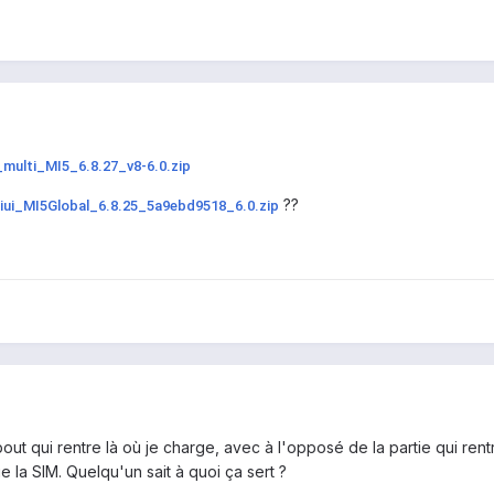
_multi_MI5_6.8.27_v8-6.0.zip
??
iui_MI5Global_6.8.25_5a9ebd9518_6.0.zip
out qui rentre là où je charge, avec à l'opposé de la partie qui ren
e la SIM. Quelqu'un sait à quoi ça sert ?