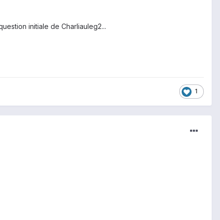
estion initiale de Charliauleg2...
1