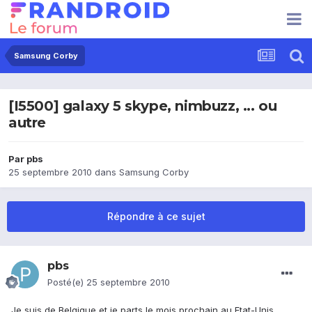
Samsung Corby
[I5500] galaxy 5 skype, nimbuzz, ... ou
autre
Par
pbs
25 septembre 2010
dans
Samsung Corby
Répondre à ce sujet
pbs
Posté(e)
25 septembre 2010
Je suis de Belgique et je parts le mois prochain au Etat-Unis.