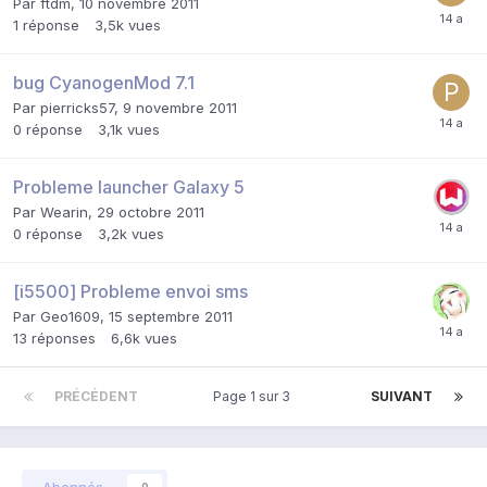
Par
ftdm
,
10 novembre 2011
1
réponse
3,5k
vues
bug CyanogenMod 7.1
Par
pierricks57
,
9 novembre 2011
0
réponse
3,1k
vues
Probleme launcher Galaxy 5
Par
Wearin
,
29 octobre 2011
0
réponse
3,2k
vues
[i5500] Probleme envoi sms
Par
Geo1609
,
15 septembre 2011
13
réponses
6,6k
vues
PRÉCÉDENT
Page 1 sur 3
SUIVANT
Abonnés
0