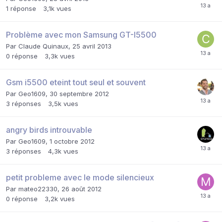
1
réponse
3,1k
vues
Problème avec mon Samsung GT-I5500
Par
Claude Quinaux
,
25 avril 2013
0
réponse
3,3k
vues
Gsm i5500 eteint tout seul et souvent
Par
Geo1609
,
30 septembre 2012
3
réponses
3,5k
vues
angry birds introuvable
Par
Geo1609
,
1 octobre 2012
3
réponses
4,3k
vues
petit probleme avec le mode silencieux
Par
mateo22330
,
26 août 2012
0
réponse
3,2k
vues