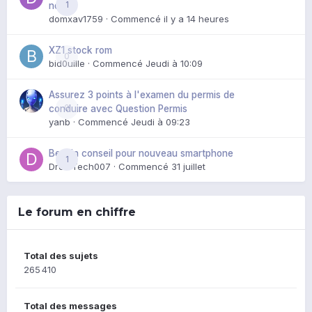
1
noir
domxav1759
· Commencé
il y a 14 heures
XZ1 stock rom
0
bid0uille
· Commencé
Jeudi à 10:09
Assurez 3 points à l'examen du permis de
0
conduire avec Question Permis
yanb
· Commencé
Jeudi à 09:23
Besoin conseil pour nouveau smartphone
1
DroidTech007
· Commencé
31 juillet
Le forum en chiffre
Total des sujets
265 410
Total des messages