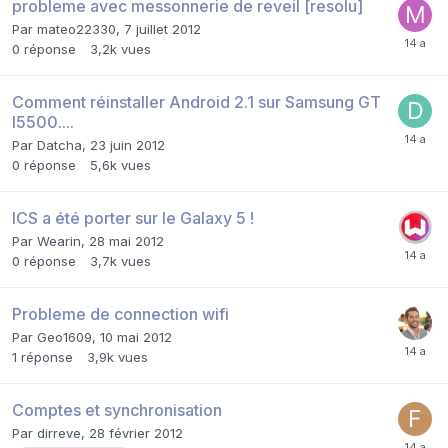
probleme avec messonnerie de reveil [resolu]
Par
mateo22330
,
7 juillet 2012
0
réponse
3,2k
vues
Comment réinstaller Android 2.1 sur Samsung GT
I5500....
Par
Datcha
,
23 juin 2012
0
réponse
5,6k
vues
ICS a été porter sur le Galaxy 5 !
Par
Wearin
,
28 mai 2012
0
réponse
3,7k
vues
Probleme de connection wifi
Par
Geo1609
,
10 mai 2012
1
réponse
3,9k
vues
Comptes et synchronisation
Par
dirreve
,
28 février 2012