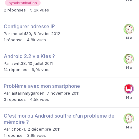
synchronisation
2
réponses
5,2k
vues
Configurer adresse IP
Par
mecah130
,
8 février 2012
1
réponse
4,8k
vues
Android 2.2 via Kies ?
Par
swift38
,
10 juillet 2011
14
réponses
6,9k
vues
Problème avec mon smartphone
Par
astarinmygarden
,
7 novembre 2011
3
réponses
4,5k
vues
C'est moi ou Android souffre d'un problème de
mémoire ?
Par
chok71
,
2 décembre 2011
1
réponse
3,9k
vues