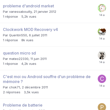
probleme d'android market
Par
vanessabouilly
,
21 janvier 2012
1
réponse
5,2k
vues
Clockwork MOD Recovery v4
Par
Quentin550
,
6 juillet 2011
1
réponse
8k
vues
question micro sd
Par
mateo22330
,
11 juin 2011
1
réponse
4,2k
vues
C'est moi ou Android souffre d'un problème de
mémoire ?
Par
chok71
,
2 décembre 2011
2
réponses
3,5k
vues
Probleme de batterie