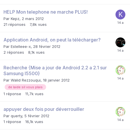
HELP Mon telephone ne marche PLUS!
Par
Kepz
,
2 mars 2012
21
réponses
7,8k
vues
Application Android, on peut la télécharger?
Par
Estelleee-x
,
28 février 2012
2
réponses
8,1k
vues
Recherche {Mise a jour de Android 2.2 a 2.1 sur
Samsung I5500}
Par
Walid Rezzouqui
,
18 janvier 2012
de laide sil vous plais
1
réponse
11,7k
vues
appuyer deux fois pour déverrouiller
Par
querty
,
5 février 2012
1
réponse
16,1k
vues