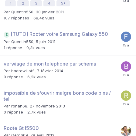
1
2
3
4
5
Par
Quentin550
,
30 janvier 2011
107
réponses
68,4k
vues
[TUTO] Rooter votre Samsung Galaxy 550
Par
Quentin550
,
5 juin 2011
1
réponse
9,3k
vues
verwiage de mon telephone par schema
Par
badrawi.lotfi
,
7 février 2014
0
réponse
6,2k
vues
impossible de s'ouvrir malgre bons code pins /
tel
Par
rohan68
,
27 novembre 2013
0
réponse
2,7k
vues
Roote Gt I5500
Par
Geo1609
,
28 avril 2013