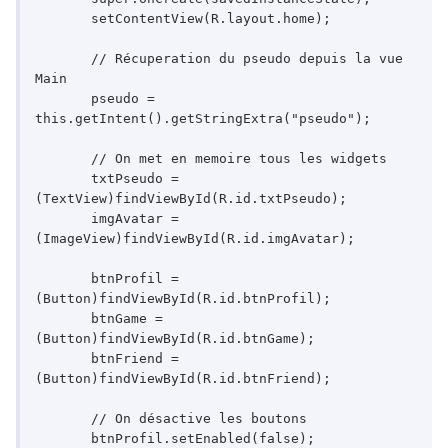
       setContentView(R.layout.home);

       // Récuperation du pseudo depuis la vue 
Main

       pseudo = 
this.getIntent().getStringExtra("pseudo");

       // On met en memoire tous les widgets

       txtPseudo = 
(TextView)findViewById(R.id.txtPseudo);

       imgAvatar = 
(ImageView)findViewById(R.id.imgAvatar);

       btnProfil = 
(Button)findViewById(R.id.btnProfil);

       btnGame = 
(Button)findViewById(R.id.btnGame);

       btnFriend = 
(Button)findViewById(R.id.btnFriend);

       // On désactive les boutons

       btnProfil.setEnabled(false);
