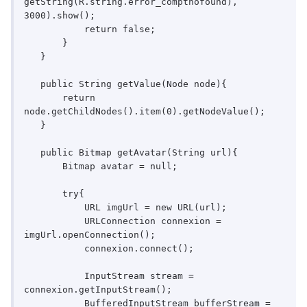
getString(R.string.error_comptnofound), 
3000).show();

           return false;

       }

   }

   public String getValue(Node node){

       return 
node.getChildNodes().item(0).getNodeValue();

   }

   public Bitmap getAvatar(String url){

       Bitmap avatar = null;

       try{

           URL imgUrl = new URL(url);

           URLConnection connexion = 
imgUrl.openConnection();

           connexion.connect();

           InputStream stream = 
connexion.getInputStream();

           BufferedInputStream bufferStream = 