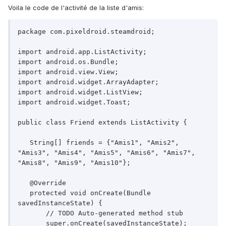
Voila le code de l'activité de la liste d'amis:
package com.pixeldroid.steamdroid;

import android.app.ListActivity;

import android.os.Bundle;

import android.view.View;

import android.widget.ArrayAdapter;

import android.widget.ListView;

import android.widget.Toast;

public class Friend extends ListActivity {

   String[] friends = {"Amis1", "Amis2", 
"Amis3", "Amis4", "Amis5", "Amis6", "Amis7", 
"Amis8", "Amis9", "Amis10"};

   @Override

   protected void onCreate(Bundle 
savedInstanceState) {

       // TODO Auto-generated method stub

       super.onCreate(savedInstanceState);
