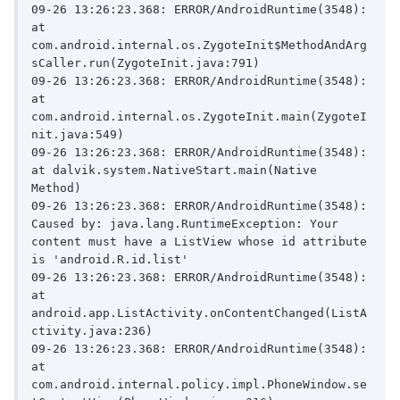
09-26 13:26:23.368: ERROR/AndroidRuntime(3548):     
at 
com.android.internal.os.ZygoteInit$MethodAndArg
sCaller.run(ZygoteInit.java:791)

09-26 13:26:23.368: ERROR/AndroidRuntime(3548):     
at 
com.android.internal.os.ZygoteInit.main(ZygoteI
nit.java:549)

09-26 13:26:23.368: ERROR/AndroidRuntime(3548):     
at dalvik.system.NativeStart.main(Native 
Method)

09-26 13:26:23.368: ERROR/AndroidRuntime(3548): 
Caused by: java.lang.RuntimeException: Your 
content must have a ListView whose id attribute 
is 'android.R.id.list'

09-26 13:26:23.368: ERROR/AndroidRuntime(3548):     
at 
android.app.ListActivity.onContentChanged(ListA
ctivity.java:236)

09-26 13:26:23.368: ERROR/AndroidRuntime(3548):     
at 
com.android.internal.policy.impl.PhoneWindow.se