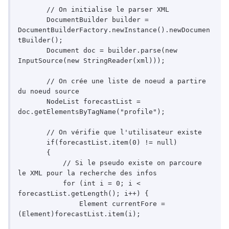
       // On initialise le parser XML

       DocumentBuilder builder = 
DocumentBuilderFactory.newInstance().newDocumen
tBuilder();

       Document doc = builder.parse(new 
InputSource(new StringReader(xml)));

       // On crée une liste de noeud a partire 
du noeud source 

       NodeList forecastList = 
doc.getElementsByTagName("profile");

       // On vérifie que l'utilisateur existe

       if(forecastList.item(0) != null)

       {

           // Si le pseudo existe on parcoure 
le XML pour la recherche des infos

           for (int i = 0; i < 
forecastList.getLength(); i++) {

               Element currentFore = 
(Element)forecastList.item(i);
