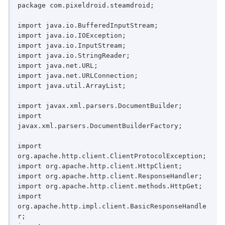
package com.pixeldroid.steamdroid;

import java.io.BufferedInputStream;

import java.io.IOException;

import java.io.InputStream;

import java.io.StringReader;

import java.net.URL;

import java.net.URLConnection;

import java.util.ArrayList;

import javax.xml.parsers.DocumentBuilder;

import 
javax.xml.parsers.DocumentBuilderFactory;

import 
org.apache.http.client.ClientProtocolException;

import org.apache.http.client.HttpClient;

import org.apache.http.client.ResponseHandler;

import org.apache.http.client.methods.HttpGet;

import 
org.apache.http.impl.client.BasicResponseHandle
r;
