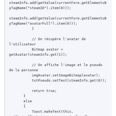
steamInfo.add(getValue(currentFore.getElementsB
yTagName("steamID").item(0)));

steamInfo.add(getValue(currentFore.getElementsB
yTagName("avatarFull").item(0)));

           }

           // On récupère l'avatar de 
l'utilisateur

           Bitmap avatar = 
getAvatar(steamInfo.get(1));

           // On affiche l'image et le pseudo 
de la personne

           imgAvatar.setImageBitmap(avatar);

           txtPseudo.setText(steamInfo.get(0));

           return true;

       }

       else

       {

           Toast.makeText(this, 