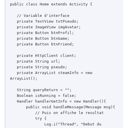
public class Home extends Activity {

   // Variable d'interface

   private TextView txtPseudo;

   private ImageView imgAvatar;

   private Button btnProfil;

   private Button btnGame;

   private Button btnFriend;

   private HttpClient client;

   private String url;

   private String pseudo;

   private ArrayList steamInfo = new 
ArrayList();

   String queryReturn = "";

   Boolean isRunning = false;

   Handler handlerGetInfo = new Handler(){

       public void handleMessage(Message msg){

           // Puis on affiche le resultat

           try {

               Log.i("Thread", "Debut du 