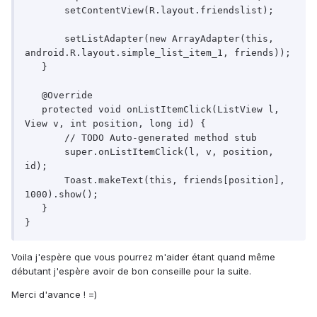
       setContentView(R.layout.friendslist);

       setListAdapter(new ArrayAdapter(this, 
android.R.layout.simple_list_item_1, friends));

   }

   @Override

   protected void onListItemClick(ListView l, 
View v, int position, long id) {

       // TODO Auto-generated method stub

       super.onListItemClick(l, v, position, 
id);

       Toast.makeText(this, friends[position],    
1000).show();

   }

}
Voila j'espère que vous pourrez m'aider étant quand même
débutant j'espère avoir de bon conseille pour la suite.
Merci d'avance ! =)