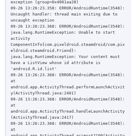
exception (group=0x4001aa28)

09-26 13:26:23.358: ERROR/AndroidRuntime(3548): 
Uncaught handler: thread main exiting due to 
uncaught exception

09-26 13:26:23.368: ERROR/AndroidRuntime(3548): 
java.lang.RuntimeException: Unable to start 
activity 
ComponentInfo{com.pixeldroid.steamdroid/com.pix
eldroid.steamdroid.Friend}: 
java.lang.RuntimeException: Your content must 
have a ListView whose id attribute is 
'android.R.id.list'

09-26 13:26:23.368: ERROR/AndroidRuntime(3548):     
at 
android.app.ActivityThread.performLaunchActivit
y(ActivityThread.java:2401)

09-26 13:26:23.368: ERROR/AndroidRuntime(3548):     
at 
android.app.ActivityThread.handleLaunchActivity
(ActivityThread.java:2417)

09-26 13:26:23.368: ERROR/AndroidRuntime(3548):     
at 
android.app.ActivityThread.access$2100(Activity