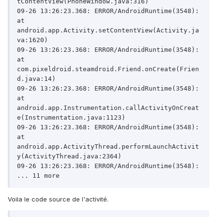
tContentView(PhoneWindow.java:316)

09-26 13:26:23.368: ERROR/AndroidRuntime(3548):     
at 
android.app.Activity.setContentView(Activity.ja
va:1620)

09-26 13:26:23.368: ERROR/AndroidRuntime(3548):     
at 
com.pixeldroid.steamdroid.Friend.onCreate(Frien
d.java:14)

09-26 13:26:23.368: ERROR/AndroidRuntime(3548):     
at 
android.app.Instrumentation.callActivityOnCreat
e(Instrumentation.java:1123)

09-26 13:26:23.368: ERROR/AndroidRuntime(3548):     
at 
android.app.ActivityThread.performLaunchActivit
y(ActivityThread.java:2364)

09-26 13:26:23.368: ERROR/AndroidRuntime(3548):     
Voila le code source de l'activité.