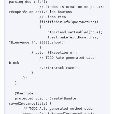
parsing des info");

               // Si des information on pu etre 
récupèrée on active les boutons

               // Sinon rien

               if(afficherInfo(queryReturn))

               {

                   btnFriend.setEnabled(true);

                   Toast.makeText(Home.this, 
"Bienvenue !", 2000).show();

               }

           } catch (Exception e) {

               // TODO Auto-generated catch 
block

               e.printStackTrace();

           }

       };

   };

   @Override

   protected void onCreate(Bundle 
savedInstanceState) {

       // TODO Auto-generated method stub

       super.onCreate(savedInstanceState);
