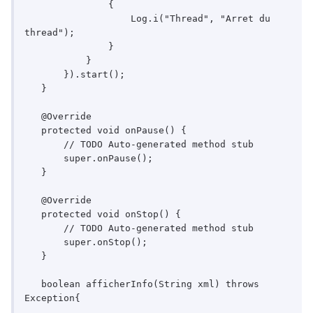
               {

                   Log.i("Thread", "Arret du 
thread");

               }

           }

       }).start();

   }

   @Override

   protected void onPause() {

       // TODO Auto-generated method stub

       super.onPause();

   }

   @Override

   protected void onStop() {

       // TODO Auto-generated method stub

       super.onStop();

   }

   boolean afficherInfo(String xml) throws 
Exception{
