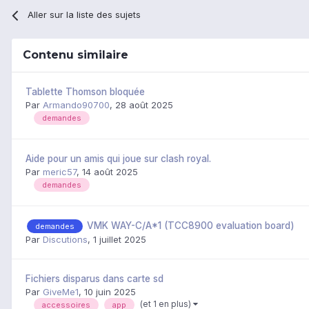
Aller sur la liste des sujets
Contenu similaire
Tablette Thomson bloquée
Par
Armando90700
,
28 août 2025
demandes
Aide pour un amis qui joue sur clash royal.
Par
meric57
,
14 août 2025
demandes
VMK WAY-C/A*1 (TCC8900 evaluation board)
demandes
Par
Discutions
,
1 juillet 2025
Fichiers disparus dans carte sd
Par
GiveMe1
,
10 juin 2025
(et 1 en plus)
accessoires
app