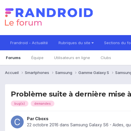
Frandroid - Actualité
Rubriques du site
Sections du f
Forums
Équipe
Utilisateurs en ligne
Clubs
Accueil
Smartphones
Samsung
Gamme Galaxy S
Samsung
Problème suite à dernière mise à 
bug(s)
demandes
Par
Cboxs
22 octobre 2016
dans
Samsung Galaxy S6 - Aides, qu