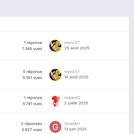
1
réponse
meric57
29 août 2025
7 349
vues
0
réponse
meric57
14 août 2025
5 351
vues
1
réponse
indian65
2 juillet 2025
5 781
vues
2
réponses
GiveMe1
13 juin 2025
5 927
vues