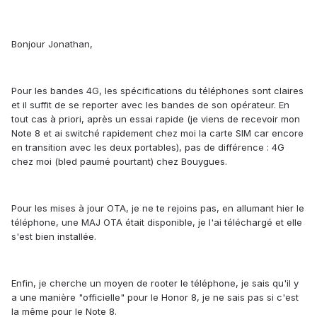
ne peut être tenu pour responsable. Comme l'indique
, les règles et la législation ne sont pas les
@Jerome-lsl
mêmes selon le continent.
Bonjour Jonathan,
Petit rappel, lorsque vous achetez un smartphone importé
de Chine :
Pour les bandes 4G, les spécifications du téléphones sont claires
et il suffit de se reporter avec les bandes de son opérateur. En
Ce dernier ne dispose pas de Google Play Store
tout cas à priori, après un essai rapide (je viens de recevoir mon
(Cette application n'existe pas en Chine, Google
Note 8 et ai switché rapidement chez moi la carte SIM car encore
n'étant pas présent)
en transition avec les deux portables), pas de différence : 4G
Toutes les bandes 4G françaises ne seront pas
chez moi (bled paumé pourtant) chez Bouygues.
présentes, et vous ne disposerez d'aucune garantie
constructeur sur le territoire français.
Enfin, absence de mises à jour proposées, étant
donné que vous n'êtes pas sur le sol chinois.
Pour les mises à jour OTA, je ne te rejoins pas, en allumant hier le
téléphone, une MAJ OTA était disponible, je l'ai téléchargé et elle
s'est bien installée.
N'hésitez pas à me contacter pour plus d'informations
Enfin, je cherche un moyen de rooter le téléphone, je sais qu'il y
a une manière "officielle" pour le Honor 8, je ne sais pas si c'est
la même pour le Note 8.