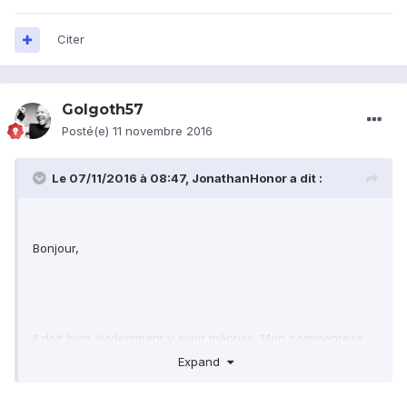
Citer
Golgoth57
Posté(e)
11 novembre 2016
Le 07/11/2016 à 08:47,
JonathanHonor
a dit :
Bonjour,
Il doit bien évidemment y avoir méprise. Mon commentaire
était express mais absolument pas irrespectueux (que
Expand
n'hésite pas à m'en avertir si je l'ai vexé). En
@Domes67
ce qui concerne le smartphone, je suis navré mais Honor