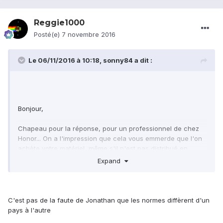
Reggie1000
Posté(e)
7 novembre 2016
Le 06/11/2016 à 10:18,
sonny84
a dit :
Bonjour,
Chapeau pour la réponse, pour un professionnel de chez
Honor... On a l'impression que cela vous emmerde que l'on
achète votre matériel, même s'il n'est pas distribué en
France, vous pouvez faire l'effort tout au moins de faire
Expand
remonter l'information à vos patrons, mais peut-être que
vous avez peur de passer pour un con...
Honor Note 8 avec Tapatalk.
C'est pas de la faute de Jonathan que les normes diffèrent d'un
pays à l'autre