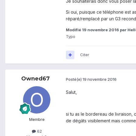
Je souhaiterais donc vous poser l
Si oui, puisque ce téléphone est a
réparé/remplacé par un G3 recond
Modifié
19 novembre 2016
par Hel
Typo
Citer
Owned67
Posté(e)
19 novembre 2016
Salut,
si tu as le bordereau de livraison
Membre
de dégâts visiblement mais comme je
62