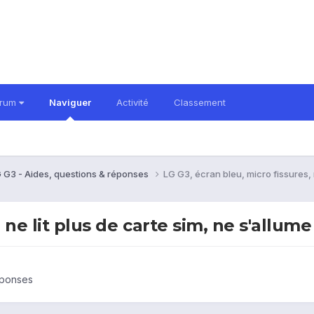
orum
Naviguer
Activité
Classement
 G3 - Aides, questions & réponses
LG G3, écran bleu, micro fissures, n
 ne lit plus de carte sim, ne s'allume
éponses