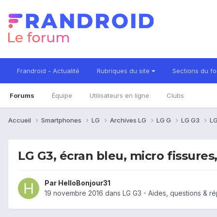
Frandroid - Actualité
Rubriques du site
Sections du f
Forums
Équipe
Utilisateurs en ligne
Clubs
Accueil
Smartphones
LG
Archives LG
LG G
LG G3
LG
LG G3, écran bleu, micro fissures,
Par
HelloBonjour31
19 novembre 2016
dans
LG G3 - Aides, questions & r