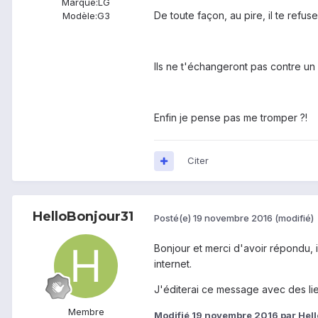
Marque:
LG
De toute façon, au pire, il te refuse
Modèle:
G3
Ils ne t'échangeront pas contre un m
Enfin je pense pas me tromper ?!
Citer
HelloBonjour31
Posté(e)
19 novembre 2016
(modifié)
Bonjour et merci d'avoir répondu, 
internet.
J'éditerai ce message avec des lie
Membre
Modifié
19 novembre 2016
par Hel