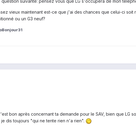
a question suivante: pensez vous que LG s'occupera de mon téléph
ssez vieux maintenant est-ce que j'ai des chances que celui-ci soi
itionné ou un G3 neuf?
loBonjour31
, c'est bon après concernant ta demande pour le SAV, bien que LG soi
 dis toujours "qui ne tente rien n'a rien".