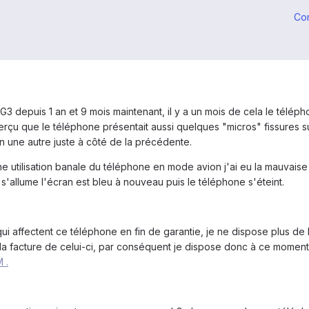
Co
G3 depuis 1 an et 9 mois maintenant, il y a un mois de cela le télép
perçu que le téléphone présentait aussi quelques "micros" fissures s
fin une autre juste à côté de la précédente.
 utilisation banale du téléphone en mode avion j'ai eu la mauvaise
il s'allume l'écran est bleu à nouveau puis le téléphone s'éteint.
 affectent ce téléphone en fin de garantie, je ne dispose plus de la
a facture de celui-ci, par conséquent je dispose donc à ce moment
M
.