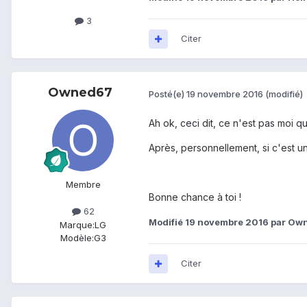
3
Citer
Owned67
Posté(e)
19 novembre 2016
(modifié)
Ah ok, ceci dit, ce n'est pas moi q
Après, personnellement, si c'est u
Membre
Bonne chance à toi !
62
Modifié
19 novembre 2016
par Ow
Marque:
LG
Modèle:
G3
Citer