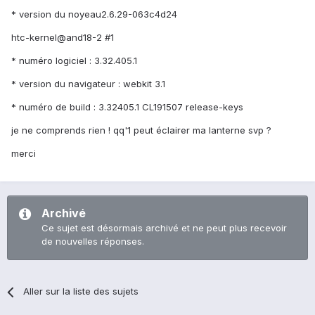
* version du noyeau2.6.29-063c4d24
htc-kernel@and18-2 #1
* numéro logiciel : 3.32.405.1
* version du navigateur : webkit 3.1
* numéro de build : 3.32405.1 CL191507 release-keys
je ne comprends rien ! qq'1 peut éclairer ma lanterne svp ?
merci
Archivé
Ce sujet est désormais archivé et ne peut plus recevoir
de nouvelles réponses.
Aller sur la liste des sujets