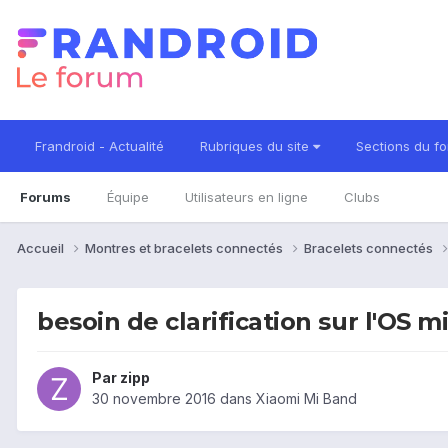
Frandroid - Actualité
Rubriques du site
Sections du f
Forums
Équipe
Utilisateurs en ligne
Clubs
Accueil
Montres et bracelets connectés
Bracelets connectés
besoin de clarification sur l'OS mi
Par
zipp
30 novembre 2016
dans
Xiaomi Mi Band