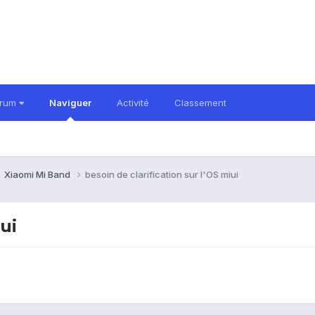
orum
Naviguer
Activité
Classement
Xiaomi Mi Band
besoin de clarification sur l'OS miui
ui