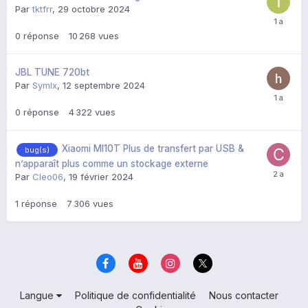
Par
tktfrr
,
29 octobre 2024
0
réponse
10 268
vues
JBL TUNE 720bt
Par
Symlx
,
12 septembre 2024
0
réponse
4 322
vues
Xiaomi MI10T Plus de transfert par USB &
bug(s)
n’apparaît plus comme un stockage externe
Par
Cleo06
,
19 février 2024
1
réponse
7 306
vues
Langue
Politique de confidentialité
Nous contacter