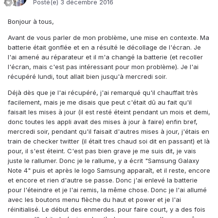
Posté(e)
3 décembre 2016
Bonjour à tous,
Avant de vous parler de mon problème, une mise en contexte. Ma
batterie était gonflée et en a résulté le décollage de l'écran. Je
l'ai amené au réparateur et il m'a changé la batterie (et recoller
l'écran, mais c'est pas intéressant pour mon problème). Je l'ai
récupéré lundi, tout allait bien jusqu'à mercredi soir.
Déjà dès que je l'ai récupéré, j'ai remarqué qu'il chauffait très
facilement, mais je me disais que peut c'était dû au fait qu'il
faisait les mises à jour (il est resté éteint pendant un mois et demi,
donc toutes les appli avait des mises à jour à faire) enfin bref,
mercredi soir, pendant qu'il faisait d'autres mises à jour, j'étais en
train de checker twitter (il était tres chaud soi dit en passant) et là
pour, il s'est éteint. C'est pas bien grave je me suis dit, je vais
juste le rallumer. Donc je le rallume, y a écrit "Samsung Galaxy
Note 4" puis et après le logo Samsung apparaît, et il reste, encore
et encore et rien d'autre se passe. Donc j'ai enlevé la batterie
pour l'éteindre et je l'ai remis, la même chose. Donc je l'ai allumé
avec les boutons menu flèche du haut et power et je l'ai
réinitialisé. Le début des enmerdes. pour faire court, y a des fois