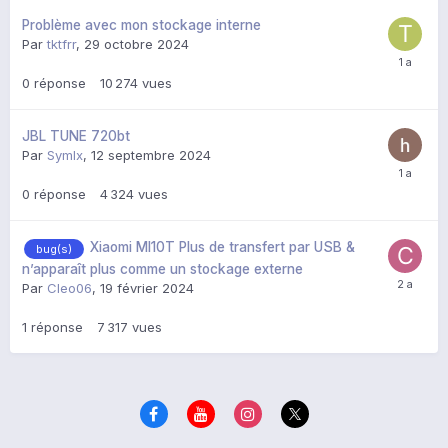
Problème avec mon stockage interne
Par
tktfrr
,
29 octobre 2024
0
réponse
10 274
vues
JBL TUNE 720bt
Par
Symlx
,
12 septembre 2024
0
réponse
4 324
vues
Xiaomi MI10T Plus de transfert par USB &
bug(s)
n’apparaît plus comme un stockage externe
Par
Cleo06
,
19 février 2024
1
réponse
7 317
vues