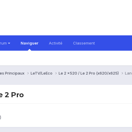
orum
Naviguer
Activité
Classement
es Principaux
LeTV/LeEco
Le 2 x520 / Le 2 Pro (x620/x625)
Lan
 2 Pro
)