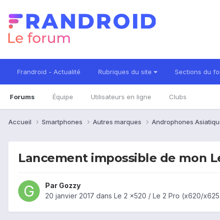
Frandroid - Actualité
Rubriques du site
Sections du f
Forums
Équipe
Utilisateurs en ligne
Clubs
Accueil
Smartphones
Autres marques
Androphones Asiatiqu
Lancement impossible de mon Le
Par
Gozzy
20 janvier 2017
dans
Le 2 x520 / Le 2 Pro (x620/x625