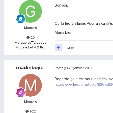
Bonsoir,
Oui la led s'allume. Pourrais-tu m
Membre
Merci bien.
20
Marque:
LeTV/Leeco
Modèle:
LeTV 2 Pro
Citer
madinboyz
Posté(e)
23 janvier 2017
Regarde ça c'est pour les brick av
http://www.leeco.re/topic/826-x620
Membre
922