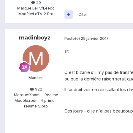
20
Marque:
LeTV/Leeco
Modèle:
LeTV 2 Pro
Citer
madinboyz
Posté(e)
25 janvier 2017
slt
C'est bizarre s'il n'y pas de tran
Membre
ou que la dernière raison serait qu
922
Il faudrait voir en réinstallant les 
Marque:
Xaomi - Realme
Modèle:
redmi 4 prime -
realme 5 pro
Ces jours - ci je n'ai pas beauco