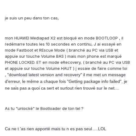
je suis un peu dans ton cas,
mon HUAWEI Mediapad X2 est bloqué en mode BOOTLOOP , il
redémarre toutes les 10 secondes en continu, J ai essayé en
mode Fastboot et REscue Mode ( branché au PC via USB et
appuie sur touche Volume BAS ) mais mon phone est marqué
PHONE LOCKED. ET en mode eRecovery, ( branché au PC via USB
et appuie sur touche Volume HAUT ) j essaie de faire comme toi
,
"download latest version and recovery" il me met un message
d'erreur, le même a chaque fois "Getting package info failed", je
ne sais pas a quoi ca sert et surtout rien trouvé sur le net....
As tu "unlocké" le Bootloader de ton tel ?
Ca ne t 'as rien apporté mais tu n es pas seul ....LOL