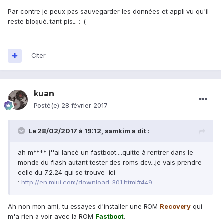
Par contre je peux pas sauvegarder les données et appli vu qu'il
reste bloqué..tant pis... :-(
Citer
kuan
Posté(e)
28 février 2017
Le 28/02/2017 à 19:12,
samkim
a dit :
ah m**** j''ai lancé un fastboot....quitte à rentrer dans le
monde du flash autant tester des roms dev...je vais prendre
celle du 7.2.24 qui se trouve ici
:
http://en.miui.com/download-301.html#449
Ah non mon ami, tu essayes d'installer une ROM
Recovery
qui
m'a rien à voir avec la ROM
Fastboot
.