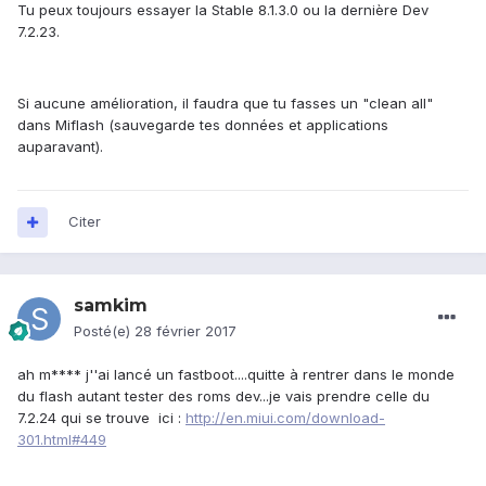
Tu peux toujours essayer la Stable 8.1.3.0 ou la dernière Dev
7.2.23.
Si aucune amélioration, il faudra que tu fasses un "clean all"
dans Miflash (sauvegarde tes données et applications
auparavant).
Citer
samkim
Posté(e)
28 février 2017
ah m**** j''ai lancé un fastboot....quitte à rentrer dans le monde
du flash autant tester des roms dev...je vais prendre celle du
7.2.24 qui se trouve ici :
http://en.miui.com/download-
301.html#449