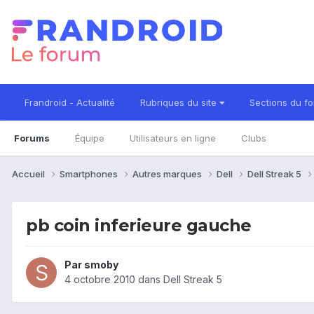
Frandroid - Actualité
Rubriques du site
Sections du f
Forums
Équipe
Utilisateurs en ligne
Clubs
Accueil
Smartphones
Autres marques
Dell
Dell Streak 5
pb coin inferieure gauche
Par
smoby
4 octobre 2010
dans
Dell Streak 5