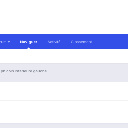
orum
Naviguer
Activité
Classement
pb coin inferieure gauche