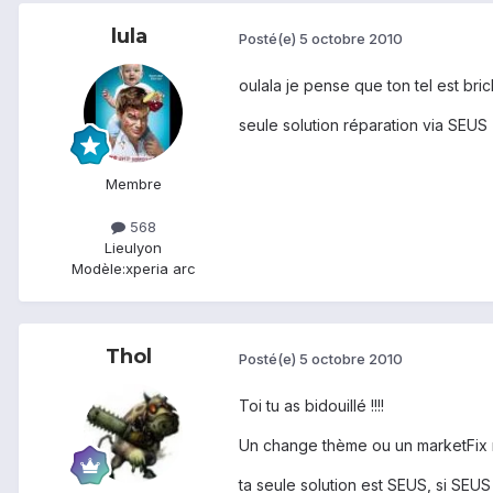
lula
Posté(e)
5 octobre 2010
oulala je pense que ton tel est brick
seule solution réparation via SEUS
Membre
568
Lieu
lyon
Modèle:
xperia arc
Thol
Posté(e)
5 octobre 2010
Toi tu as bidouillé !!!!
Un change thème ou un marketFix m
ta seule solution est SEUS, si SEUS 