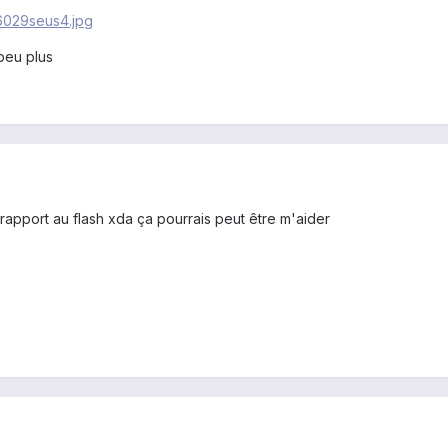
96029seus4.jpg
peu plus
r rapport au flash xda ça pourrais peut être m'aider