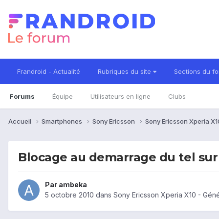
Frandroid - Actualité
Rubriques du site
Sections du f
Forums
Équipe
Utilisateurs en ligne
Clubs
Accueil
Smartphones
Sony Ericsson
Sony Ericsson Xperia X
Blocage au demarrage du tel sur
Par
ambeka
5 octobre 2010
dans
Sony Ericsson Xperia X10 - Géné