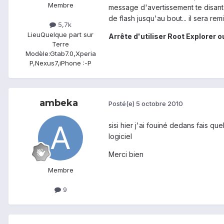
Membre
message d'avertissement te disant 
de flash jusqu'au bout... il sera rem
5,7k
Lieu
Quelque part sur
Arrête d'utiliser Root Explorer 
Terre
Modèle:
Gtab7.0,Xperia
P,Nexus7,iPhone :-P
ambeka
Posté(e)
5 octobre 2010
sisi hier j'ai fouiné dedans fais q
logiciel
Merci bien
Membre
9