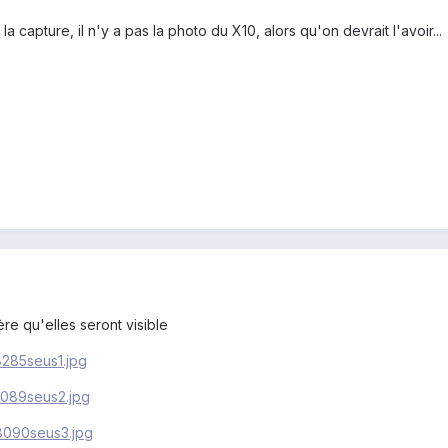
 la capture, il n'y a pas la photo du X10, alors qu'on devrait l'avoir...
re qu'elles seront visible
58285seus1.jpg
23089seus2.jpg
88090seus3.jpg