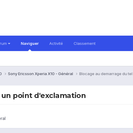
orum
Naviguer
Activité
Classement
10
Sony Ericsson Xperia X10 - Général
Blocage au demarrage du tel 
 un point d'exclamation
ral