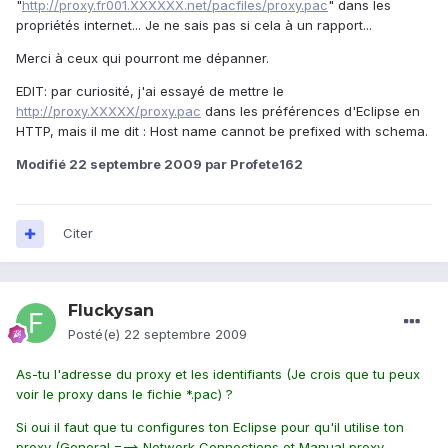
"
http://proxy.fr001.XXXXXX.net/pacfiles/proxy.pac
" dans les
propriétés internet... Je ne sais pas si cela à un rapport...
Merci à ceux qui pourront me dépanner.
EDIT: par curiosité, j'ai essayé de mettre le
http://proxy.XXXXX/proxy.pac
dans les préférences d'Eclipse en
HTTP, mais il me dit : Host name cannot be prefixed with schema.
Modifié
22 septembre 2009
par Profete162
Citer
Fluckysan
Posté(e)
22 septembre 2009
As-tu l'adresse du proxy et les identifiants (Je crois que tu peux
voir le proxy dans le fichie *.pac) ?
Si oui il faut que tu configures ton Eclipse pour qu'il utilise ton
proxy (General ===> Network Connections et Manual proxy