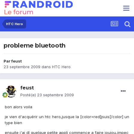
HTC Hero
probleme bluetooth
Par
feust
23 septembre 2009
dans
HTC Hero
feust
Posté(e)
23 septembre 2009
bon alors voila
je vien d'acquérir un htc hero,jusque la [color=red]jsuis[/color] un
type bien
ensuite j'ai dl quelque petite appli commence a faire joujou,impec