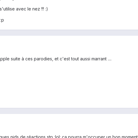
s'utilise avec le nez !!! :)
:p
ple suite à ces parodies, et c'est tout aussi marrant ....
ques nids de réactions stp :lol: ça pourra m'occuper un bon moment