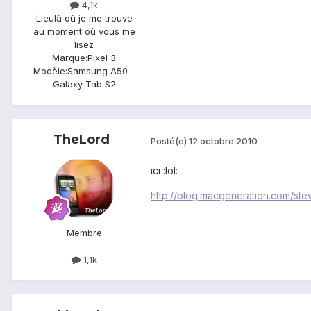
4,1k
Lieu
là où je me trouve
au moment où vous me
lisez
Marque:
Pixel 3
Modèle:
Samsung A50 -
Galaxy Tab S2
TheLord
Posté(e)
12 octobre 2010
ici :lol:
http://blog.macgeneration.com/ste
Membre
1,1k