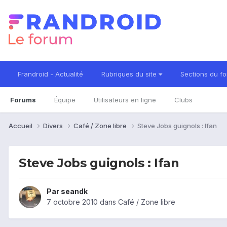
Frandroid - Actualité
Rubriques du site
Sections du f
Forums
Équipe
Utilisateurs en ligne
Clubs
Accueil
Divers
Café / Zone libre
Steve Jobs guignols : Ifan
Steve Jobs guignols : Ifan
Par
seandk
7 octobre 2010
dans
Café / Zone libre