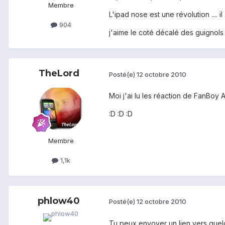
Membre
L'ipad nose est une révolution .... il 
904
j'aime le coté décalé des guignols 
TheLord
Posté(e)
12 octobre 2010
Moi j'ai lu les réaction de FanBoy Ap
:D :D :D
Membre
1,1k
phlow40
Posté(e)
12 octobre 2010
Tu peux envoyer un lien vers quel