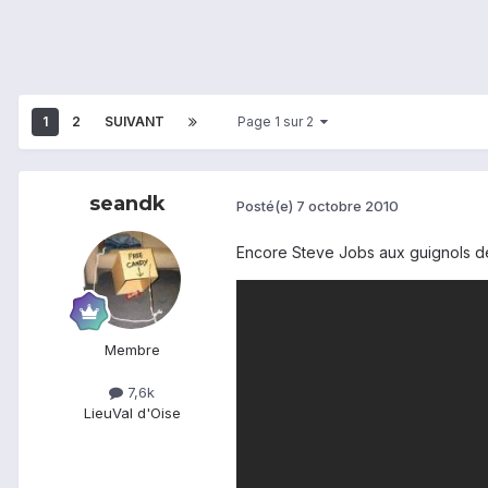
1
2
SUIVANT
Page 1 sur 2
seandk
Posté(e)
7 octobre 2010
Encore Steve Jobs aux guignols de 
Membre
7,6k
Lieu
Val d'Oise