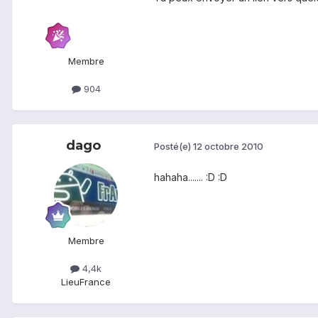
Membre
904
dago
Posté(e)
12 octobre 2010
hahaha....... :D :D
Membre
4,4k
Lieu
France