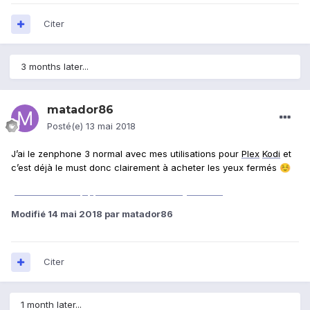
Citer
3 months later...
matador86
Posté(e)
13 mai 2018
J’ai le zenphone 3 normal avec mes utilisations pour
Plex
Kodi
et
c’est déjà le must donc clairement à acheter les yeux fermés
☺
[mention d&#39;application hors charte] Patcher
Modifié
14 mai 2018
par matador86
Citer
1 month later...