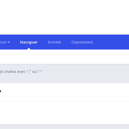
orum
Naviguer
Activité
Classement
t chaîne avec "," ou "."
"