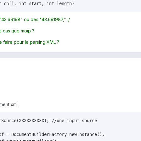
r ch[], int start, int length)
"43.69198" ou des "43.691987," :/
e cas que moip ?
e faire pour le parsing XML ?
ment xml:
tSource(XXXXXXXXXX); //une input source

bf = DocumentBuilderFactory.newInstance();
