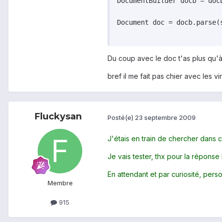
DocumentBuilder docb = doc
Document doc = docb.parse(s
Du coup avec le doc t'as plus qu'
bref il me fait pas chier avec les vir
Fluckysan
Posté(e)
23 septembre 2009
J'étais en train de chercher dans c
Je vais tester, thx pour la répons
En attendant et par curiosité, pe
Membre
915