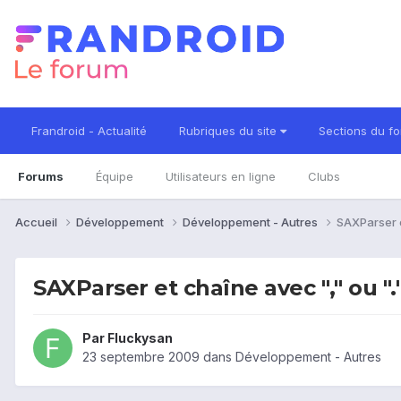
Frandroid - Actualité
Rubriques du site
Sections du f
Forums
Équipe
Utilisateurs en ligne
Clubs
Accueil
Développement
Développement - Autres
SAXParser e
SAXParser et chaîne avec "," ou ".
Par
Fluckysan
23 septembre 2009
dans
Développement - Autres