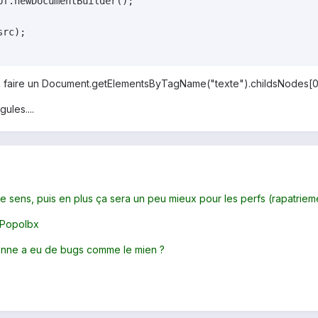
bf.newDocumentBuilder();    

rc);    

à faire un Document.getElementsByTagName("texte").childsNodes[0].
gules....
e sens, puis en plus ça sera un peu mieux pour les perfs (rapatriemen
e Popolbx
rsonne a eu de bugs comme le mien ?