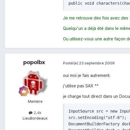
public void characters(cha
Je me retrouve des fois avec des 
Quelqu'un a déjà été dans le mêm
Ou utilisez-vous une autre façon d
popolbx
Posté(e)
23 septembre 2009
oui moi je fais autrement:
j'utilise pas SAX ^^
je charge tout direct dans un Docu
Membre
InputSource src = new Inpu
2,4k
src.setEncoding("utf-8");

Lieu
Bordeaux
DocumentBuilderFactory doc