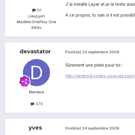
J'ai installé Layar et je le teste au
91
A ce propos, tu sais si il est poss
Lieu
Lyon
Modèle:
OnePlus One
64Go
devastator
Posté(e)
24 septembre 2009
Sûrement une piste pour toi :
http://android.codes-sources.com
Membre
379
yves
Posté(e)
24 septembre 2009