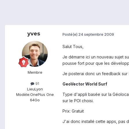
yves
Posté(e)
24 septembre 2009
Salut Tous,
Je démarre ici un nouveau sujet sur
pousse fort pour que les développeu
Membre
Je posterai donc un feedback sur l
91
GeoVector World Surf
Lieu
Lyon
Type d'appli basée sur la Géolocal
Modèle:
OnePlus One
64Go
sur le POI choisi.
Prix: Gratuit
J'ai donc installé cette apps, pas 