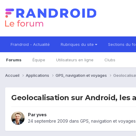
Frandroid - Actualité
Rubriques du site
Sections du f
Forums
Équipe
Utilisateurs en ligne
Clubs
Accueil
Applications
GPS, navigation et voyages
Geolocalisat
Geolocalisation sur Android, les 
Par
yves
24 septembre 2009
dans
GPS, navigation et voyages