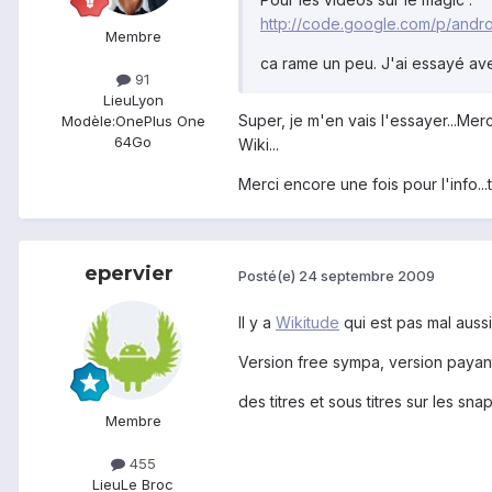
http://code.google.com/p/andr
Membre
ca rame un peu. J'ai essayé av
91
Lieu
Lyon
Super, je m'en vais l'essayer...Mer
Modèle:
OnePlus One
64Go
Wiki...
Merci encore une fois pour l'info..
epervier
Posté(e)
24 septembre 2009
Il y a
Wikitude
qui est pas mal aussi
Version free sympa, version payant
des titres et sous titres sur les sn
Membre
455
Lieu
Le Broc