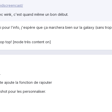
oidscreencast/
ec wink, c'est quand même un bon début.
ci pour l'info, j'espère que ça marchera bien sur la galaxy (sans tro
.top top! [mode très content on]
.
e ajoute la fonction de rajouter
apshot pour les personnaliser.