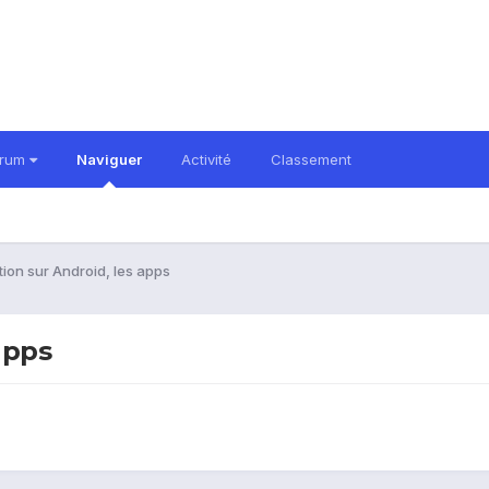
orum
Naviguer
Activité
Classement
ion sur Android, les apps
apps