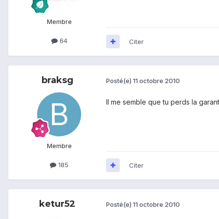
Membre
64
Citer
braksg
Posté(e)
11 octobre 2010
Il me semble que tu perds la garant
Membre
185
Citer
ketur52
Posté(e)
11 octobre 2010