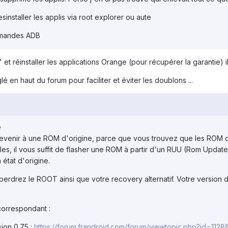
esinstaller les applis via root explorer ou aute
mmandes ADB
et réinstaller les applications Orange (pour récupérer la garantie) il
é en haut du forum pour faciliter et éviter les doublons ...
e
revenir à une ROM d'origine, parce que vous trouvez que les ROM c
les, il vous suffit de flasher une ROM à partir d'un RUU (Rom Update Uti
état d'origine.
 perdrez le ROOT ainsi que votre recovery alternatif. Votre versio
 correspondant :
ion 0.75 :
https://forum.frandroid.com/forum/viewtopic.php?id=1128