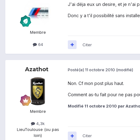
J'ai déja eux un desire, et je n'ai 
Donc y a t'il possibilité sans instal
Membre
64
Citer
Azathot
Posté(e)
11 octobre 2010
(modifié)
Non. Cf mon post plus haut.
Comment as-tu fait pour ne pas pou
Modifié
11 octobre 2010
par Azatho
Membre
4,3k
Lieu
Toulouse (ou pas
loin)
Citer