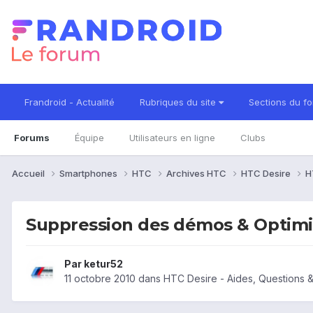
Frandroid - Actualité
Rubriques du site
Sections du f
Forums
Équipe
Utilisateurs en ligne
Clubs
Accueil
Smartphones
HTC
Archives HTC
HTC Desire
H
Suppression des démos & Optim
Par
ketur52
11 octobre 2010
dans
HTC Desire - Aides, Questions