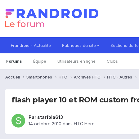
Frandroid - Actualité
Rubriques du site
Sections du f
Forums
Équipe
Utilisateurs en ligne
Clubs
Accueil
Smartphones
HTC
Archives HTC
HTC - Autres
flash player 10 et ROM custom fr
Par
starfola613
14 octobre 2010
dans
HTC Hero