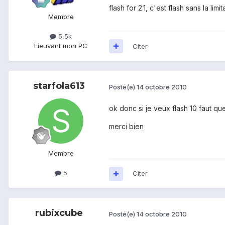
flash for 2.1, c'est flash sans la li
Membre
5,5k
Lieu
vant mon PC
Citer
starfola613
Posté(e)
14 octobre 2010
ok donc si je veux flash 10 faut qu
merci bien
Membre
5
Citer
rubixcube
Posté(e)
14 octobre 2010