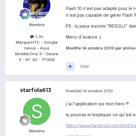
Flash 10 n'est pas adapté pour le 
n'est pas capable de gérer Flash 1
Membre
PS : tu peux inscrire "RESOLU" dans
2,9k
Merci d'avance ;)
Marque:
HTC - Google
Modifié
14 octobre 2010
par philo
nexus - Asus
Modèle:
One X - Desire
S - N7 3G - TF300t
Citer
starfola613
Posté(e)
14 octobre 2010
j'ai l'application sur mon hero !!!
tu pourras m'expliquer ce qu'est e
https://www.frandroid.com/29423/a
Membre