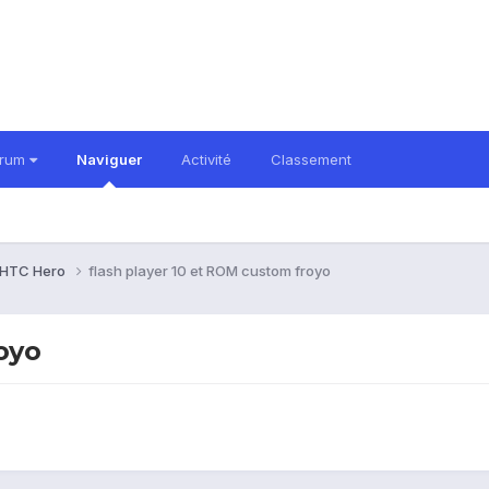
orum
Naviguer
Activité
Classement
HTC Hero
flash player 10 et ROM custom froyo
oyo