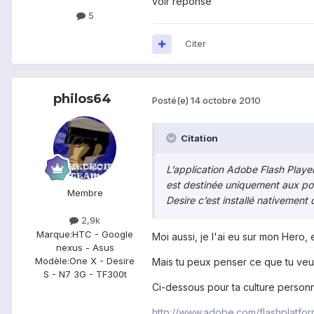
voir réponse
5
Citer
philos64
Posté(e)
14 octobre 2010
Citation
L’application Adobe Flash Player
est destinée uniquement aux pos
Membre
Desire c’est installé nativement 
2,9k
Marque:
HTC - Google
Moi aussi, je l'ai eu sur mon Hero, e
nexus - Asus
Modèle:
One X - Desire
Mais tu peux penser ce que tu veux
S - N7 3G - TF300t
Ci-dessous pour ta culture personn
http://www.adobe.com/flashplatfo