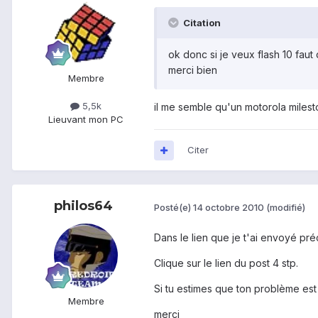
Citation
ok donc si je veux flash 10 faut
merci bien
Membre
5,5k
il me semble qu'un motorola milesto
Lieu
vant mon PC
Citer
philos64
Posté(e)
14 octobre 2010
(modifié)
Dans le lien que je t'ai envoyé pré
Clique sur le lien du post 4 stp.
Si tu estimes que ton problème est r
Membre
merci