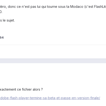
Héro, donc ce n'est pas lui qui tourne sous ta Modaco (c'est FlashLi
0.
 le sujet.
s64
xactement ce fichier alors ?
dobe-flash-player-termine-sa-beta-et-passe-en-version-finale/