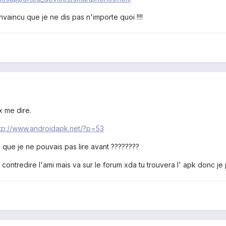
aincu que je ne dis pas n'importe quoi !!!!
x me dire.
ttp://www.androidapk.net/?p=53
 que je ne pouvais pas lire avant ????????
ntredire l'ami mais va sur le forum xda tu trouvera l' apk donc je p