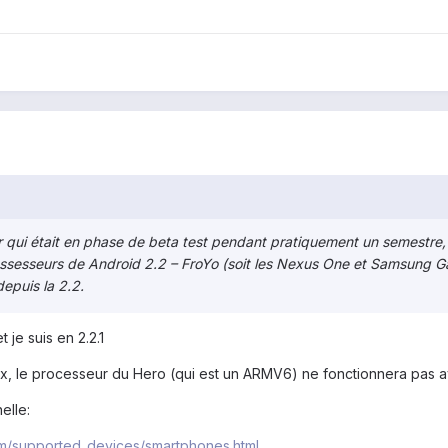
 qui était en phase de beta test pendant pratiquement un semestre, e
sesseurs de Android 2.2 – FroYo (soit les Nexus One et Samsung Gala
depuis la 2.2.
t je suis en 2.2.1
, le processeur du Hero (qui est un ARMV6) ne fonctionnera pas avec
elle:
rm/supported_devices/smartphones.html