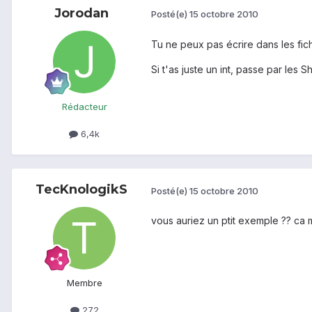
Jorodan
Posté(e)
15 octobre 2010
Tu ne peux pas écrire dans les fic
Si t'as juste un int, passe par les
Rédacteur
6,4k
TecKnologikS
Posté(e)
15 octobre 2010
vous auriez un ptit exemple ?? ca m
Membre
272