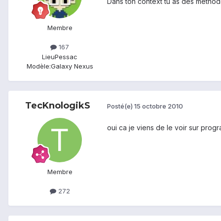
Dans ton context tu as des méthode
Membre
167
Lieu
Pessac
Modèle:
Galaxy Nexus
TecKnologikS
Posté(e)
15 octobre 2010
oui ca je viens de le voir sur progr
Membre
272