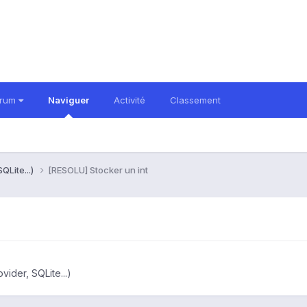
orum
Naviguer
Activité
Classement
QLite...)
[RESOLU] Stocker un int
ider, SQLite...)