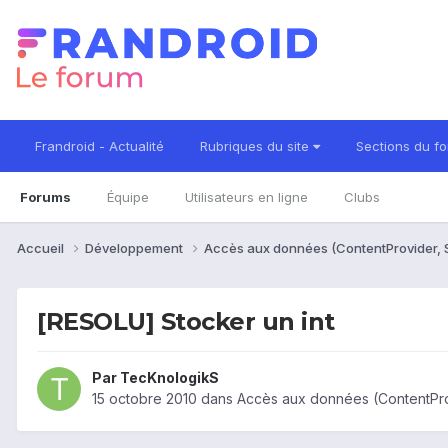
Frandroid - Actualité
Rubriques du site
Sections du f
Forums
Équipe
Utilisateurs en ligne
Clubs
Accueil
Développement
Accès aux données (ContentProvider, S
[RESOLU] Stocker un int
Par
TecKnologikS
15 octobre 2010
dans
Accès aux données (ContentProv