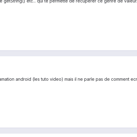
 getString() etc... qui te permette de récupérer ce genre de valeur
amation android (les tuto video) mais il ne parle pas de comment ecrir