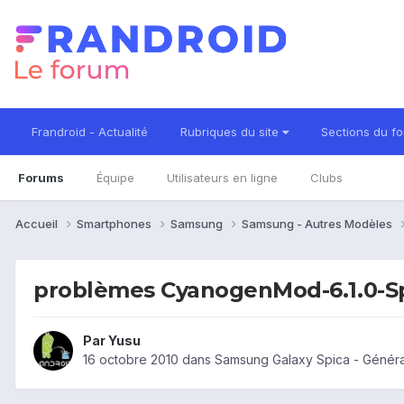
Frandroid - Actualité
Rubriques du site
Sections du f
Forums
Équipe
Utilisateurs en ligne
Clubs
Accueil
Smartphones
Samsung
Samsung - Autres Modèles
problèmes CyanogenMod-6.1.0-Sp
Par
Yusu
16 octobre 2010
dans
Samsung Galaxy Spica - Généra