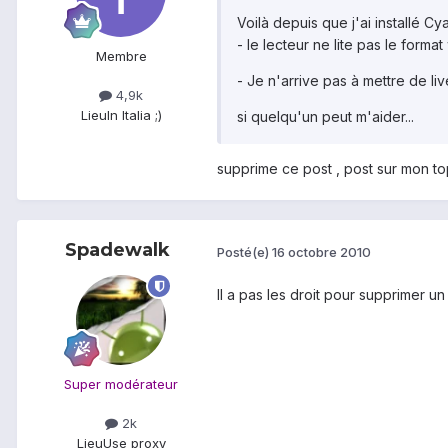
Voilà depuis que j'ai installé 
- le lecteur ne lite pas le forma
Membre
- Je n'arrive pas à mettre de li
4,9k
Lieu
In Italia ;)
si quelqu'un peut m'aider...
supprime ce post , post sur mon top
Spadewalk
Posté(e)
16 octobre 2010
Il a pas les droit pour supprimer un s
Super modérateur
2k
Lieu
Use proxy