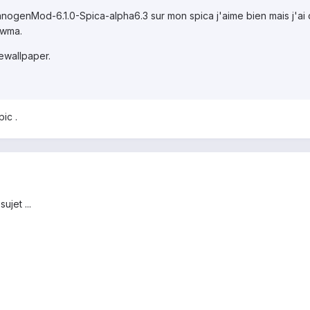
CyanogenMod-6.1.0-Spica-alpha6.3 sur mon spica j'aime bien mais j'a
t wma.
vewallpaper.
ic .
ujet ...