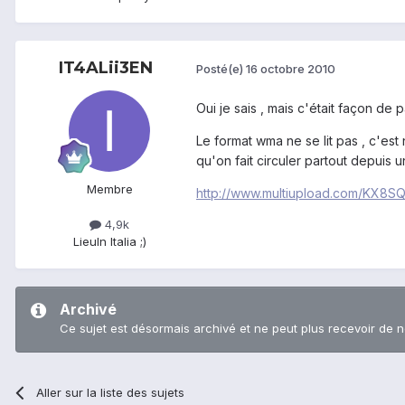
IT4ALii3EN
Posté(e)
16 octobre 2010
Oui je sais , mais c'était façon de
Le format wma ne se lit pas , c'est n
qu'on fait circuler partout depuis 
Membre
http://www.multiupload.com/KX8
4,9k
Lieu
In Italia ;)
Archivé
Ce sujet est désormais archivé et ne peut plus recevoir de 
Aller sur la liste des sujets