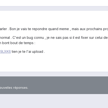
 parler . Bon je vais te repondre quand meme , mais aux prochains pro
ormal . C'est un bug connu , je ne sais pas si il est fixer sur celui de
un bont bout de temps :
SQ9LXK6
tien je te l'ai upload .
nouvelles réponses.