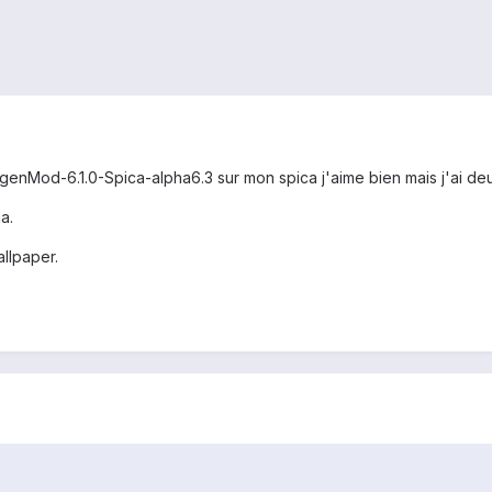
nogenMod-6.1.0-Spica-alpha6.3 sur mon spica j'aime bien mais j'ai d
a.
allpaper.