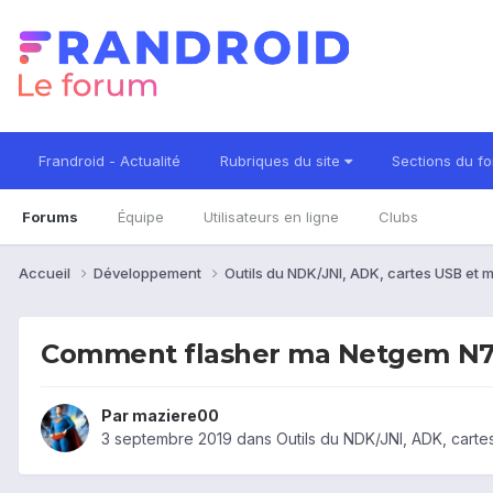
Frandroid - Actualité
Rubriques du site
Sections du f
Forums
Équipe
Utilisateurs en ligne
Clubs
Accueil
Développement
Outils du NDK/JNI, ADK, cartes USB et 
Comment flasher ma Netgem N7
Par
maziere00
3 septembre 2019
dans
Outils du NDK/JNI, ADK, carte