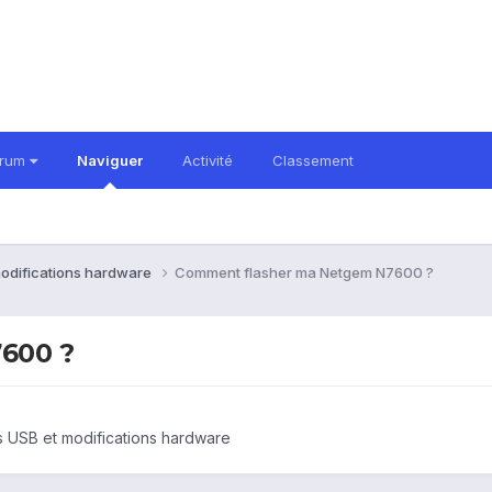
orum
Naviguer
Activité
Classement
modifications hardware
Comment flasher ma Netgem N7600 ?
600 ?
s USB et modifications hardware