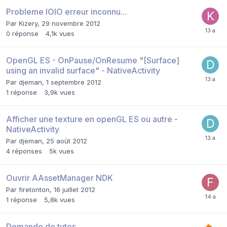
Probleme IOIO erreur inconnu...
Par
Kizery
,
29 novembre 2012
0
réponse
4,1k
vues
OpenGL ES - OnPause/OnResume "[Surface]
using an invalid surface" - NativeActivity
Par
djeman
,
1 septembre 2012
1
réponse
3,9k
vues
Afficher une texture en openGL ES ou autre -
NativeActivity
Par
djeman
,
25 août 2012
4
réponses
5k
vues
Ouvrir AAssetManager NDK
Par
firetonton
,
16 juillet 2012
1
réponse
5,8k
vues
Demande de tutos