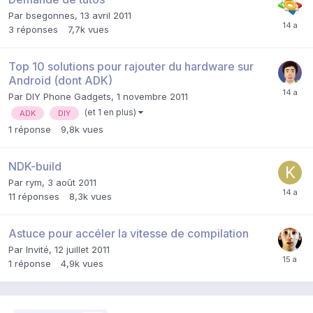
Par
bsegonnes
,
13 avril 2011
3
réponses
7,7k
vues
Top 10 solutions pour rajouter du hardware sur
Android (dont ADK)
Par
DIY Phone Gadgets
,
1 novembre 2011
(et 1 en plus)
ADK
DIY
1
réponse
9,8k
vues
NDK-build
Par
rym
,
3 août 2011
11
réponses
8,3k
vues
Astuce pour accéler la vitesse de compilation
Par Invité,
12 juillet 2011
1
réponse
4,9k
vues