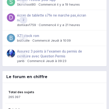
0
Skinshoot80
· Commencé
il y a 19 heures
écran de tablette s7fe ne marche pas,écran
2
noir
domxav1759
· Commencé
il y a 21 heures
XZ1 stock rom
0
bid0uille
· Commencé
Jeudi à 10:09
Assurez 3 points à l'examen du permis de
0
conduire avec Question Permis
yanb
· Commencé
Jeudi à 09:23
Le forum en chiffre
Total des sujets
265 397