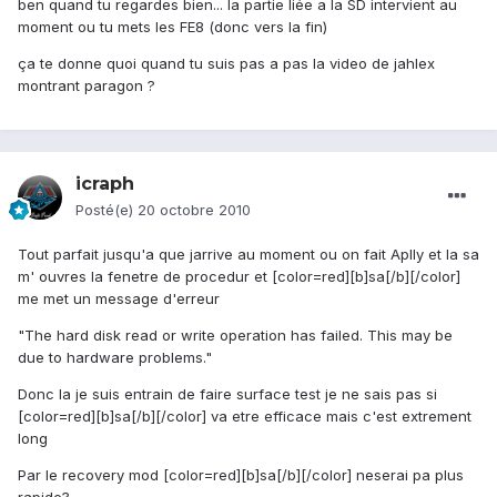
ben quand tu regardes bien... la partie liée a la SD intervient au
moment ou tu mets les FE8 (donc vers la fin)
ça te donne quoi quand tu suis pas a pas la video de jahlex
montrant paragon ?
icraph
Posté(e)
20 octobre 2010
Tout parfait jusqu'a que jarrive au moment ou on fait Aplly et la sa
m' ouvres la fenetre de procedur et [color=red][b]sa[/b][/color]
me met un message d'erreur
"The hard disk read or write operation has failed. This may be
due to hardware problems."
Donc la je suis entrain de faire surface test je ne sais pas si
[color=red][b]sa[/b][/color] va etre efficace mais c'est extrement
long
Par le recovery mod [color=red][b]sa[/b][/color] neserai pa plus