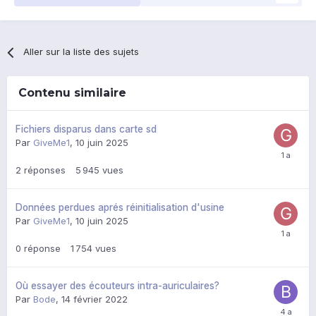
Aller sur la liste des sujets
Contenu similaire
Fichiers disparus dans carte sd
Par
GiveMe1
,
10 juin 2025
2
réponses
5 945
vues
Données perdues aprés réinitialisation d'usine
Par
GiveMe1
,
10 juin 2025
0
réponse
1 754
vues
Où essayer des écouteurs intra-auriculaires?
Par
Bode
,
14 février 2022