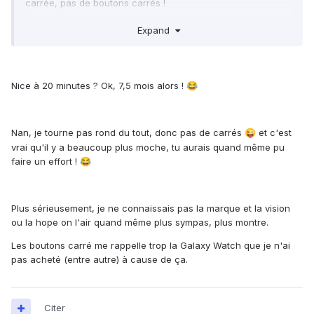
carrée, pas de boutons carrés !
Tu tournes pas rond !
🤣
😜
😘
Expand
Édit nice est à 20 minutes....
Nice à 20 minutes ? Ok, 7,5 mois alors !
😂
Nan, je tourne pas rond du tout, donc pas de carrés
et c'est
😜
vrai qu'il y a beaucoup plus moche, tu aurais quand même pu
faire un effort !
😂
Plus sérieusement, je ne connaissais pas la marque et la vision
ou la hope on l'air quand même plus sympas, plus montre.
Les boutons carré me rappelle trop la Galaxy Watch que je n'ai
pas acheté (entre autre) à cause de ça.
Citer