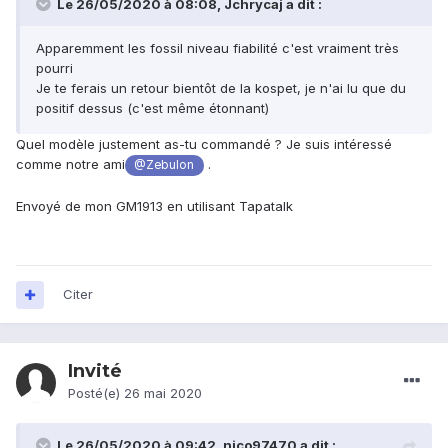
Le 26/05/2020 à 08:08,
Jchrycaj
a dit :
Apparemment les fossil niveau fiabilité c'est vraiment très
pourri
Je te ferais un retour bientôt de la kospet, je n'ai lu que du
positif dessus (c'est même étonnant)
Quel modèle justement as-tu commandé ? Je suis intéressé
comme notre ami
.
@Zebulon
Envoyé de mon GM1913 en utilisant Tapatalk
Citer
Invité
Posté(e)
26 mai 2020
Le 26/05/2020 à 09:42,
nico97470
a dit :