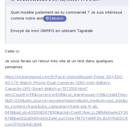
Quel modèle justement as-tu commandé ? Je suis intéressé
comme notre ami
.
@Zebulon
Envoyé de mon GM1913 en utilisant Tapatalk
Celle-ci
Je vous ferais un retour très vite et un test dans quelques
semaines
https://m.banggood.com/fr/Face-UnlockKospet-Prime-3G+32G-
4G-LTE-Watch-Phone-Dual-Cameras-1260-mAh-Battery-
Capacity-GPS-Smart-Watch-p-1573150.html?
gmcCountry=FR&currency=EUR&cur_warehouse=CN&createTmp=
1&ID=224&utm_source=googleshopping&utm_medium=cpc_bgs&u
tm_content=frank&utm_campaign=frank-pla-fr-all-
0418&ad_id=432008247800&gclid=CjwKCAjw_LL2BRAkEiwAv2Y3S
R78Bbeli5QulDHDhd4OjZeM_suCOgw7M7DYWAP2H_8zAYRgD5CR
cxoCPGUQAvD_BwE