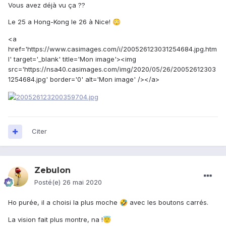
Vous avez déjà vu ça ??
Le 25 a Hong-Kong le 26 à Nice!
😳
<a
href='https://www.casimages.com/i/200526123031254684.jpg.htm
l' target='_blank' title='Mon image'><img
src='https://nsa40.casimages.com/img/2020/05/26/20052612303
1254684.jpg' border='0' alt='Mon image' /></a>
Citer
Zebulon
Posté(e)
26 mai 2020
Ho purée, il a choisi la plus moche
avec les boutons carrés.
🤣
La vision fait plus montre, na !
😇