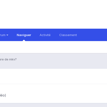
orum
Naviguer
Activité
Classement
ure de mkv?
déo)