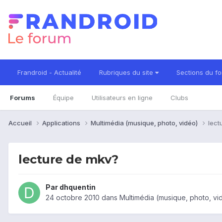
Frandroid - Actualité
Rubriques du site
Sections du f
Forums
Équipe
Utilisateurs en ligne
Clubs
Accueil
Applications
Multimédia (musique, photo, vidéo)
lect
lecture de mkv?
Par
dhquentin
24 octobre 2010
dans
Multimédia (musique, photo, vi