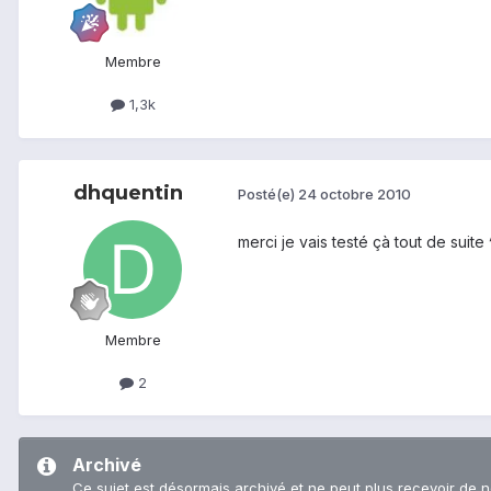
Membre
1,3k
dhquentin
Posté(e)
24 octobre 2010
merci je vais testé çà tout de suite 
Membre
2
Archivé
Ce sujet est désormais archivé et ne peut plus recevoir de 