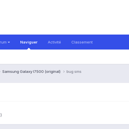
orum
Naviguer
Activité
Classement
Samsung Galaxy I7500 (original)
bug sms
l)