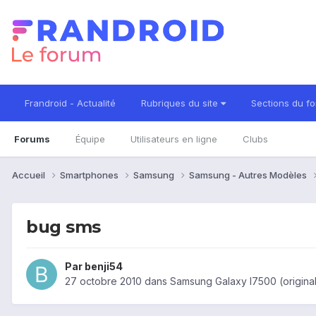
Frandroid - Actualité
Rubriques du site
Sections du f
Forums
Équipe
Utilisateurs en ligne
Clubs
Accueil
Smartphones
Samsung
Samsung - Autres Modèles
bug sms
Par
benji54
27 octobre 2010
dans
Samsung Galaxy I7500 (origina