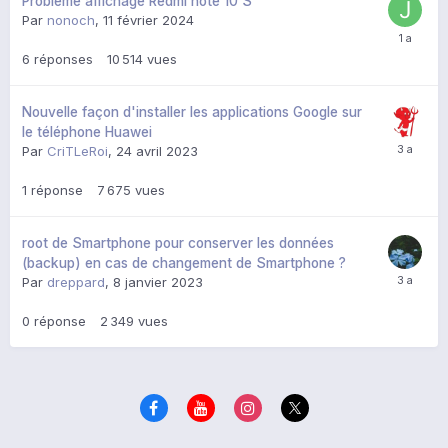
Problème affichage Redmi note 10 S
Par
nonoch
,
11 février 2024
6
réponses
10 514
vues
Nouvelle façon d'installer les applications Google sur
le téléphone Huawei
Par
CriTLeRoi
,
24 avril 2023
1
réponse
7 675
vues
root de Smartphone pour conserver les données
(backup) en cas de changement de Smartphone ?
Par
dreppard
,
8 janvier 2023
0
réponse
2 349
vues