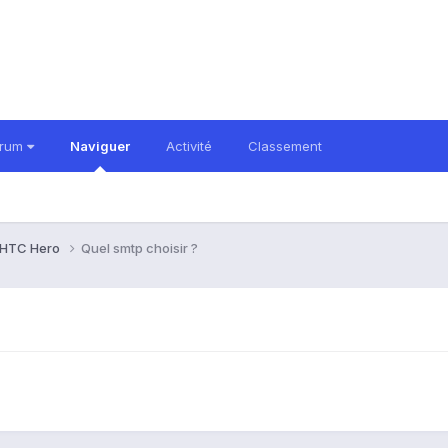
orum
Naviguer
Activité
Classement
HTC Hero
Quel smtp choisir ?