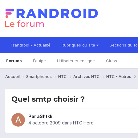
Frandroid - Actualité
Rubriques du site
Sections du f
Forums
Équipe
Utilisateurs en ligne
Clubs
Accueil
Smartphones
HTC
Archives HTC
HTC - Autres
Quel smtp choisir ?
Par
aShtkk
4 octobre 2009
dans
HTC Hero