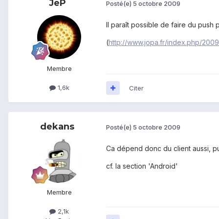
JeP
Posté(e)
5 octobre 2009
Il paraît possible de faire du pus
(
http://www.jopa.fr/index.php/200
Membre
1,6k
Citer
dekans
Posté(e)
5 octobre 2009
Ca dépend donc du client aussi, pui
cf. la section 'Android'
Membre
2,1k