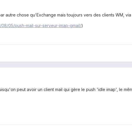
h par autre chose qu'Exchange mais toujours vers des clients WM, via
9/08/05/push-mail-sur-serveur-imap-gmail/
)
squ'on peut avoir un client mail qui gère le push 'idle imap', le m