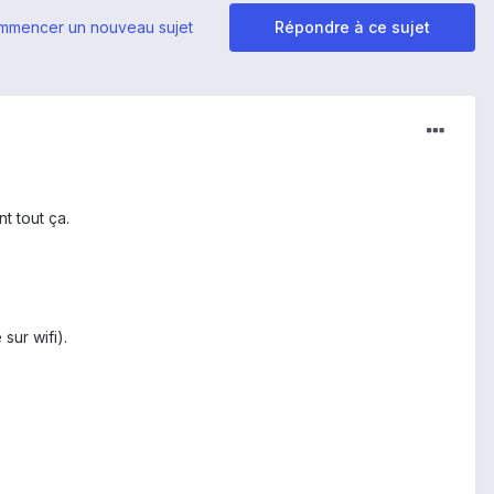
mmencer un nouveau sujet
Répondre à ce sujet
t tout ça.
sur wifi).