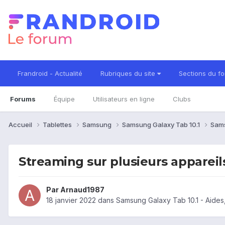
Frandroid - Actualité
Rubriques du site
Sections du f
Forums
Équipe
Utilisateurs en ligne
Clubs
Accueil
Tablettes
Samsung
Samsung Galaxy Tab 10.1
Sams
Streaming sur plusieurs appareils 
Par
Arnaud1987
18 janvier 2022
dans
Samsung Galaxy Tab 10.1 - Aide