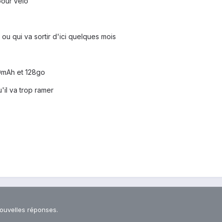
pour vélo
 ou qui va sortir d'ici quelques mois
0mAh et 128go
'il va trop ramer
nouvelles réponses.