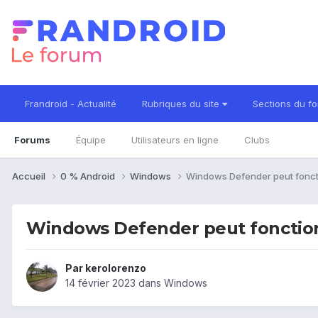
Frandroid - Actualité
Rubriques du site
Sections du f
Forums
Équipe
Utilisateurs en ligne
Clubs
Accueil
0 % Android
Windows
Windows Defender peut foncti
Windows Defender peut fonction
Par
kerolorenzo
14 février 2023
dans
Windows