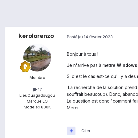
kerolorenzo
Posté(e)
14 février 2023
Bonjour à tous !
Je n'arrive pas à mettre
Windows
Si c'est le cas est-ce qu'il y a des
Membre
La recherche de la solution prend e
17
souffrait beaucoup). Donc, abando
Lieu
Ouagadougou
La question est donc "comment fai
Marque:
LG
Modèle:
F800K
Merci
Citer