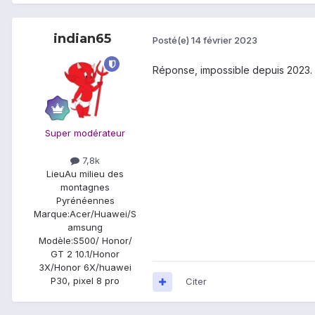
indian65
Posté(e)
14 février 2023
Réponse, impossible depuis 2023.
Super modérateur
7,8k
Lieu
Au milieu des
montagnes
Pyrénéennes
Marque:
Acer/Huawei/S
amsung
Modèle:
S500/ Honor/
GT 2 10.1/Honor
3X/Honor 6X/huawei
P30, pixel 8 pro
Citer