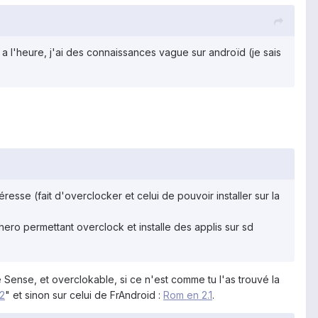
t a l'heure, j'ai des connaissances vague sur androïd (je sais
resse (fait d'overclocker et celui de pouvoir installer sur la
ero permettant overclock et installe des applis sur sd
 Sense, et overclokable, si ce n'est comme tu l'as trouvé la
12
" et sinon sur celui de FrAndroid :
Rom en 2.1
.