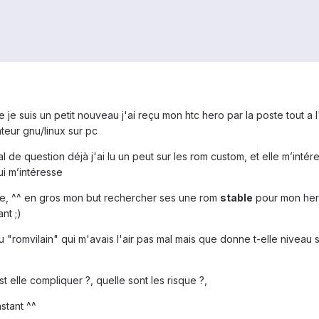
re je suis un petit nouveau j'ai reçu mon htc hero par la poste tout a
sateur gnu/linux sur pc
de question déjà j'ai lu un peut sur les rom custom, et elle m’intéres
i m’intéresse
se, ^^ en gros mon but rechercher ses une rom
stable
pour mon hero
nt ;)
ai vu "romvilain" qui m'avais l'air pas mal mais que donne t-elle nive
st elle compliquer ?, quelle sont les risque ?,
nstant ^^