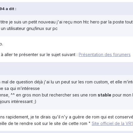
4 a dit :
titre je suis un petit nouveau j'ai reçu mon htc hero par la poste tou
 un utilisateur gnu/linux sur pc
o.
 à aller te présenter sur le sujet suivant :
Présentation des forumers
al de question déjà j'ai lu un peut sur les rom custom, et elle m’inté
e sa qui m’intéresse
ense, ^^ en gros mon but rechercher ses une rom
stable
pour mon h
jours intéressant ;)
s rapidement, je te dirais qu'il n'y a guère de rom qui est conservé
eille de te rendre soit sur le site de cette rom "
Site officiel de la VR