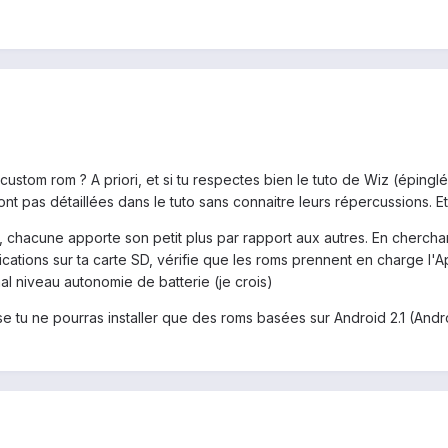
 custom rom ? A priori, et si tu respectes bien le tuto de Wiz (éping
nt pas détaillées dans le tuto sans connaitre leurs répercussions. Et l
 chacune apporte son petit plus par rapport aux autres. En cherchan
lications sur ta carte SD, vérifie que les roms prennent en charge l'Ap
mal niveau autonomie de batterie (je crois)
e tu ne pourras installer que des roms basées sur Android 2.1 (Andr