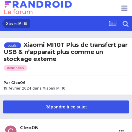
Xiaomi Mi 10
Xiaomi MI10T Plus de transfert par
bug(s)
USB & n’apparaît plus comme un
stockage externe
demandes
Par
Cleo06
19 février 2024
dans
Xiaomi Mi 10
Répondre à ce sujet
Cleo06