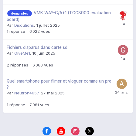
VMK WAY-C/A*1 (TCC8900 evaluation
demandes
board)
Par
Discutions
,
1 juillet 2025
1
réponse
6 022
vues
Fichiers disparus dans carte sd
Par
GiveMe1
,
10 juin 2025
2
réponses
6 060
vues
Quel smartphone pour filmer et vloguer comme un pro
?
Par
Neutron4657
,
27 mai 2025
1
réponse
7 981
vues