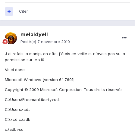
Citer
melaldyell
Posté(e)
7 novembre 2010
J ai refais la manip, en effet j'étais en veille et n'avais pas vu la
permission sur le x10
Voici donc
Microsoft Windows [version 6.1.7601]
Copyright © 2009 Microsoft Corporation. Tous droits réservés.
C:\Users\FreemanLiberty>cd..
C:\Users>cd..
C:\>cd c:\adb
c:\adb>su