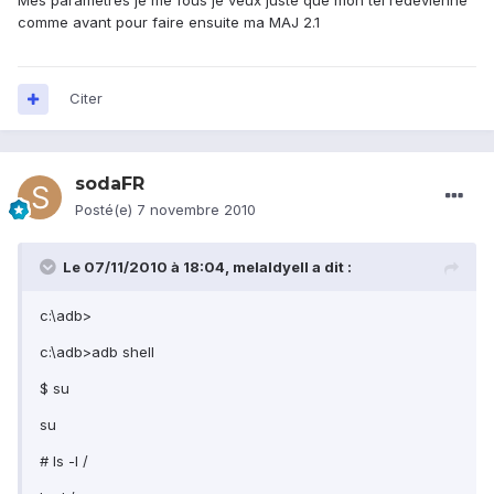
Mes paramètres je me fous je veux juste que mon tél redevienne
comme avant pour faire ensuite ma MAJ 2.1
Citer
sodaFR
Posté(e)
7 novembre 2010
Le 07/11/2010 à 18:04, melaldyell a dit :
c:\adb>
c:\adb>adb shell
$ su
su
# ls -l /