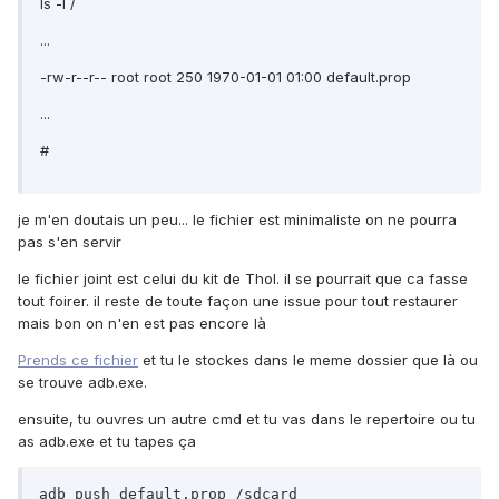
ls -l /
...
-rw-r--r-- root root 250 1970-01-01 01:00 default.prop
...
#
je m'en doutais un peu... le fichier est minimaliste on ne pourra
pas s'en servir
le fichier joint est celui du kit de Thol. il se pourrait que ca fasse
tout foirer. il reste de toute façon une issue pour tout restaurer
mais bon on n'en est pas encore là
Prends ce fichier
et tu le stockes dans le meme dossier que là ou
se trouve adb.exe.
ensuite, tu ouvres un autre cmd et tu vas dans le repertoire ou tu
as adb.exe et tu tapes ça
adb push default.prop /sdcard
