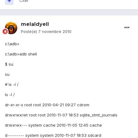
Citer
melaldyell
Posté(e)
7 novembre 2010
c:\adb>
c:\adb>adb shell
$ su
su
# ls -l /
ls -l /
dr-xr-xr-x root root 2010-04-21 09:27 cdrom
drwxrwxrwt root root 2010-11-07 18:53 sqlite_stmt_journals
drwxrwx--- system cache 2010-11-05 12:45 cache
d--------- system system 2010-11-07 18:53 sdcard