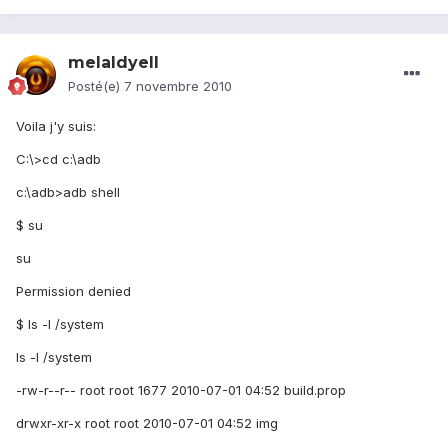
melaldyell
Posté(e)
7 novembre 2010
Voila j'y suis:
C:\>cd c:\adb
c:\adb>adb shell
$ su
su
Permission denied
$ ls -l /system
ls -l /system
-rw-r--r-- root root 1677 2010-07-01 04:52 build.prop
drwxr-xr-x root root 2010-07-01 04:52 img