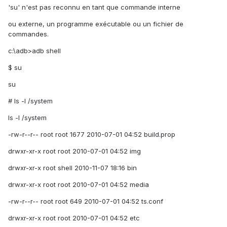
'su' n'est pas reconnu en tant que commande interne
ou externe, un programme exécutable ou un fichier de
commandes.
c:\adb>adb shell
$ su
su
# ls -l /system
ls -l /system
-rw-r--r-- root root 1677 2010-07-01 04:52 build.prop
drwxr-xr-x root root 2010-07-01 04:52 img
drwxr-xr-x root shell 2010-11-07 18:16 bin
drwxr-xr-x root root 2010-07-01 04:52 media
-rw-r--r-- root root 649 2010-07-01 04:52 ts.conf
drwxr-xr-x root root 2010-07-01 04:52 etc