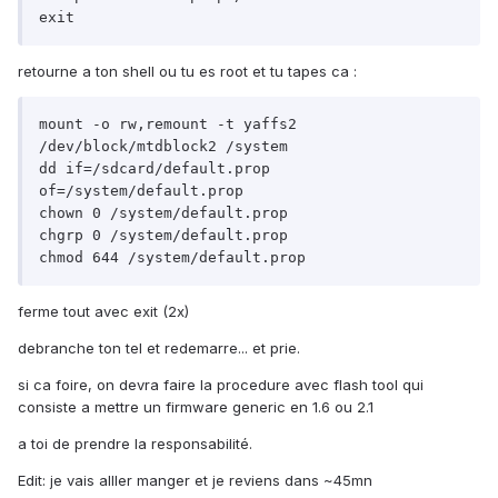
exit
retourne a ton shell ou tu es root et tu tapes ca :
mount -o rw,remount -t yaffs2 
/dev/block/mtdblock2 /system

dd if=/sdcard/default.prop 
of=/system/default.prop

chown 0 /system/default.prop

chgrp 0 /system/default.prop

chmod 644 /system/default.prop
ferme tout avec exit (2x)
debranche ton tel et redemarre... et prie.
si ca foire, on devra faire la procedure avec flash tool qui
consiste a mettre un firmware generic en 1.6 ou 2.1
a toi de prendre la responsabilité.
Edit: je vais alller manger et je reviens dans ~45mn