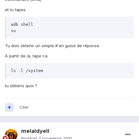
et tu tapes
adb shell

su
Tu dois obtenir un simple # en guise de réponse
A partir de la, tape ca
ls -l /system
tu obtiens quoi ?
Citer
melaldyell
Posté(e)
7 novembre 2010