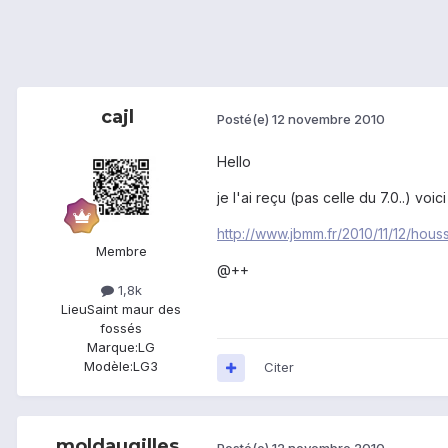
cajl
Posté(e)
12 novembre 2010
Hello
je l'ai reçu (pas celle du 7.0..) vo
http://www.jbmm.fr/2010/11/12/hous
Membre
@++
1,8k
Lieu
Saint maur des
fossés
Marque:
LG
Modèle:
LG3
Citer
moldaugilles
Posté(e)
12 novembre 2010