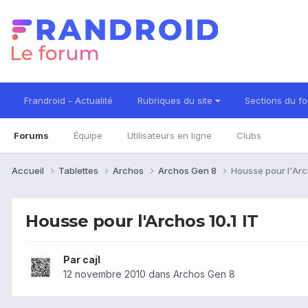
Frandroid - Actualité
Rubriques du site
Sections du f
Forums
Équipe
Utilisateurs en ligne
Clubs
Accueil
Tablettes
Archos
Archos Gen 8
Housse pour l'Arch
Housse pour l'Archos 10.1 IT
Par
cajl
12 novembre 2010
dans
Archos Gen 8