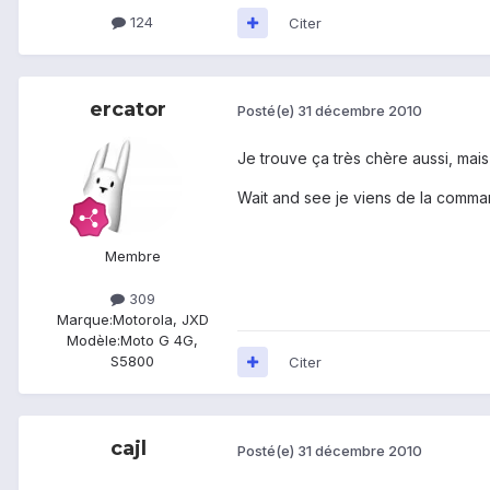
124
Citer
ercator
Posté(e)
31 décembre 2010
Je trouve ça très chère aussi, ma
Wait and see je viens de la comma
Membre
309
Marque:
Motorola, JXD
Modèle:
Moto G 4G,
S5800
Citer
cajl
Posté(e)
31 décembre 2010