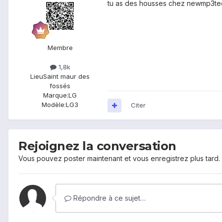
tu as des housses chez newmp3t
Membre
1,8k
Lieu
Saint maur des
fossés
Marque:
LG
Modèle:
LG3
Citer
Rejoignez la conversation
Vous pouvez poster maintenant et vous enregistrez plus tard
Répondre à ce sujet…