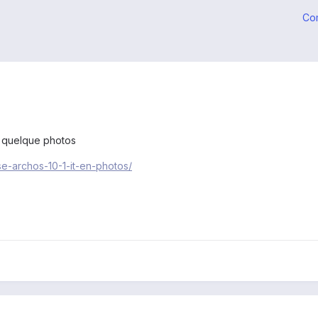
Co
ici quelque photos
se-archos-10-1-it-en-photos/