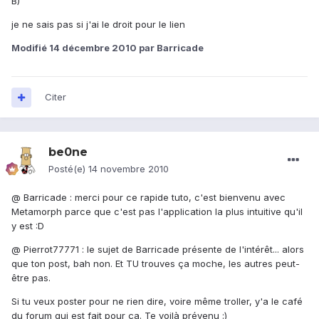
B)
je ne sais pas si j'ai le droit pour le lien
Modifié
14 décembre 2010
par Barricade
Citer
be0ne
Posté(e)
14 novembre 2010
@ Barricade : merci pour ce rapide tuto, c'est bienvenu avec
Metamorph parce que c'est pas l'application la plus intuitive qu'il
y est :D
@ Pierrot77771 : le sujet de Barricade présente de l'intérêt... alors
que ton post, bah non. Et TU trouves ça moche, les autres peut-
être pas.
Si tu veux poster pour ne rien dire, voire même troller, y'a le café
du forum qui est fait pour ça. Te voilà prévenu :)